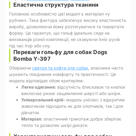
Еластична структура тканини
Головною особливістю цієї моделі є матеріал «у
рубчик». Така фактура забезпечує високу еластичність
виробу, дозволяючи йому розтягуватися та повертати
форму. Це гарантує, що гольф ідеально сяде на
вихованців різної комплекції, не сковуючи їхніх рухів
під час ігор або сну.
Переваги гольфу для собак Dogs
Bomba Y-397
Обираючи
светри та кофти для собак
, власники часто
шукають поєднання комфорту та практичності. Ця
модель відповідає обом критеріям:
Легке одягання:
відсутність блискавок та кнопок
виключає ризик защемлення шерсті або шкіри.
Універсальний крій:
модель унісекс з відкритим
животиком підходить як для хлопчиків, так і для
дівчаток.
Матеріал:
еластичний трикотаж добре зберігає
тепло та дозволяє шкірі дихати.