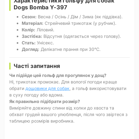
Характеристики гольфу для собак
Dogs Bomba Y-397
Сезон:
Весна / Осінь / Дім / Зима (як піддівка).
Матеріал:
Стрейчевий трикотаж (у рубчик).
Колір:
Ліловий.
Застібка:
Відсутня (одягається через голову).
Стать:
Унісекс.
Догляд:
Делікатне прання при 30°C.
Часті запитання
Чи підійде цей гольф для прогулянок у дощ?
Ні, трикотаж промокає. Для вологої погоди краще
обрати
дощовики для собак
, а гольф використовувати
в суху погоду або вдома.
Як правильно підібрати розмір?
Виміряйте довжину спини від холки до хвоста та
обхват грудей вашого улюбленця, після чого звіртеся з
таблицею розмірів виробника.