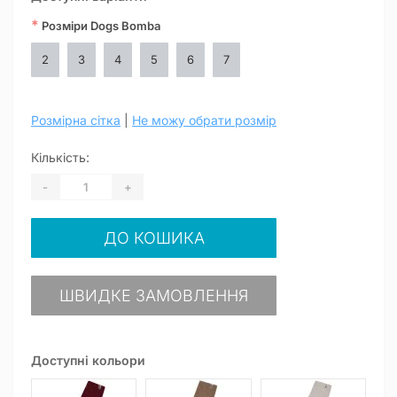
*
Розміри Dogs Bomba
2
3
4
5
6
7
Розмірна сітка
|
Не можу обрати розмір
Кількість:
-
+
ДО КОШИКА
ШВИДКЕ ЗАМОВЛЕННЯ
Доступні кольори