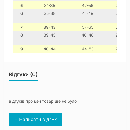
5
31-35
47-56
28-38
6
35-38
41-49
24-34
7
39-43
57-65
22-42
8
39-43
40-48
28-38
9
40-44
44-53
24-34
Відгуки (0)
Відгуків про цей товар ще не було.
+ Написати відгук