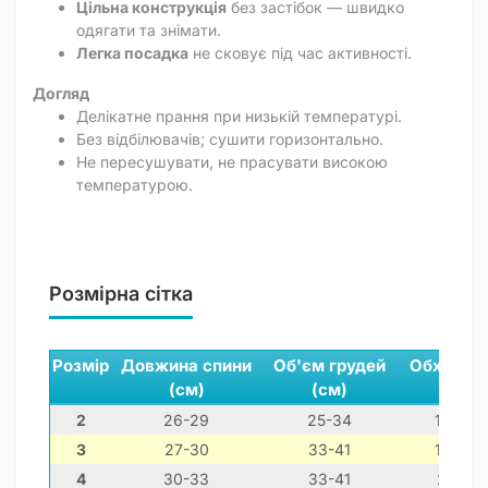
Цільна конструкція
без застібок — швидко
одягати та знімати.
Легка посадка
не сковує під час активності.
Догляд
Делікатне прання при низькій температурі.
Без відбілювачів; сушити горизонтально.
Не пересушувати, не прасувати високою
температурою.
Розмірна сітка
Розмір
Довжина спини
Об'єм грудей
Обхват ш
(см)
(см)
(см)
2
26-29
25-34
16-26
3
27-30
33-41
18-28
4
30-33
33-41
21-31