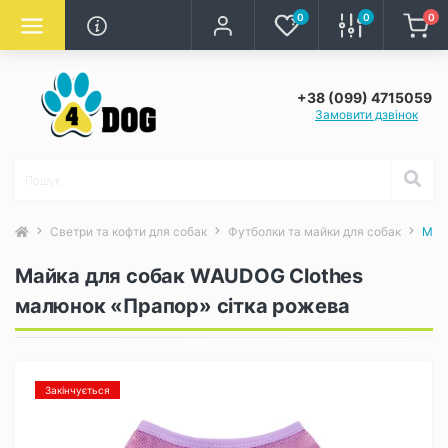
0
0
0
+38 (099) 4715059
Замовити дзвінок
Светри та кофти для собак
Футболки та майки для собак
Май
Майка для собак WAUDOG Clothes
малюнок «Прапор» сітка рожева
Закінчується