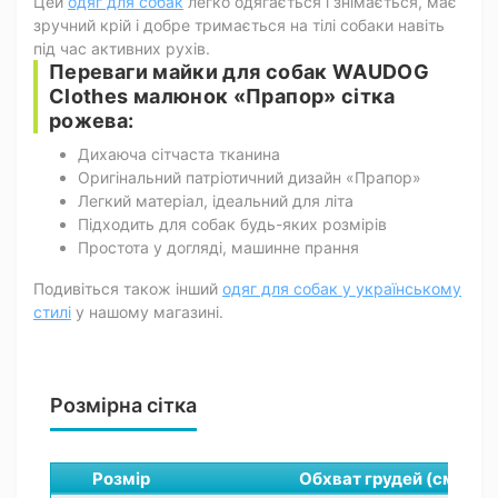
Цей
одяг для собак
легко одягається і знімається, має
зручний крій і добре тримається на тілі собаки навіть
під час активних рухів.
Переваги майки для собак WAUDOG
Clothes малюнок «Прапор» сітка
рожева:
Дихаюча сітчаста тканина
Оригінальний патріотичний дизайн «Прапор»
Легкий матеріал, ідеальний для літа
Підходить для собак будь-яких розмірів
Простота у догляді, машинне прання
Подивіться також інший
одяг для собак у українському
стилі
у нашому магазині.
Розмірна сітка
Розмір
Обхват грудей (см)