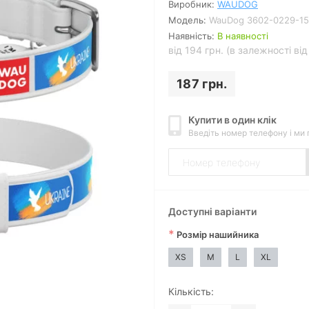
Виробник:
WAUDOG
Модель:
WauDog 3602-0229-15
Наявність:
В наявності
від 194 грн. (в залежності ві
187 грн.
Купити в один клік
Введіть номер телефону і ми
Доступні варіанти
*
Розмір нашийника
XS
M
L
XL
Кількість: