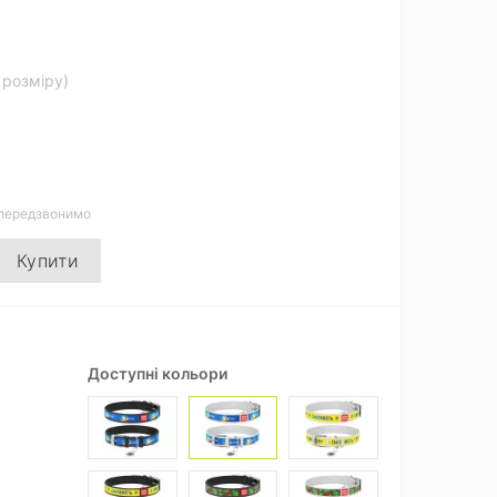
д розміру)
 передзвонимо
Купити
Доступні кольори