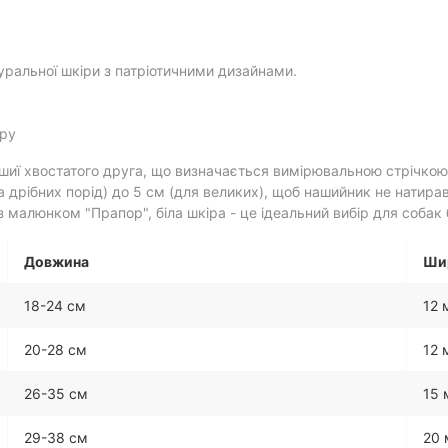
уральної шкіри з патріотичними дизайнами.
уру
шиї хвостатого друга, що визначається вимірювальною стрічкою
а дрібних порід) до 5 см (для великих), щоб нашийник не натира
малюнком "Прапор", біла шкіра - це ідеальний вибір для собак 
Довжина
Ши
18-24 см
12 
20-28 см
12 
26-35 см
15
29-38 см
20