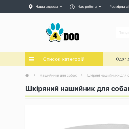
Наша адреса
Час роботи
Розмірна сі
Список категорій
Одяг 
Нашийники для собак
Шкіряні нашийники для 
Шкіряний нашийник для собак