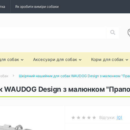
тка
Як зробити виміри собаки
для собак
Аксесуари для собак
Корм для собак
собак
Шкіряний нашийник для собак WAUDOG Design з малюнком "Прапо
 WAUDOG Design з малюнком "Прапор
Відгуки:
(0)