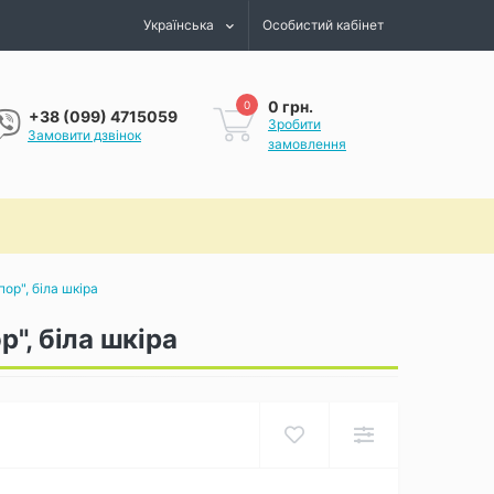
Українська
Особистий кабінет
0 грн.
0
+38 (099) 4715059
Зробити
Замовити дзвінок
замовлення
р", біла шкіра
", біла шкіра