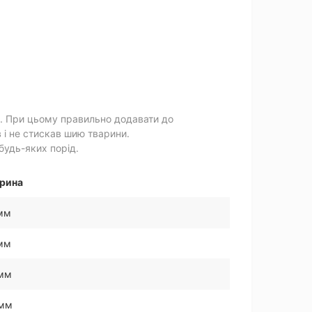
. При цьому правильно додавати до
в і не стискав шию тварини.
будь-яких порід.
рина
мм
мм
 мм
 мм