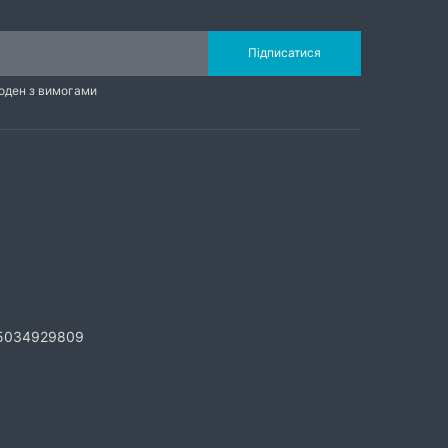
Підписатися
годен з вимогами
5034929809