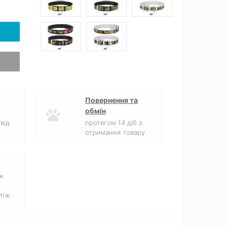
Повернення та
обмін
від
протягом 14 діб з
отримання товару
к
тіж.