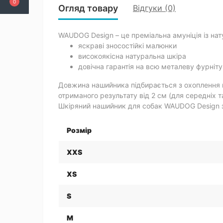
0
Огляд товару
Відгуки (0)
WAUDOG Design – це преміальна амуніція із нат
яскраві зносостійкі малюнки
високоякісна натуральна шкіра
довічна гарантія на всю металеву фурніт
Довжина нашийника підбирається з охоплення 
отриманого результату від 2 см (для середніх т
Шкіряний нашийник для собак WAUDOG Design з 
Розмір
XXS
XS
S
M