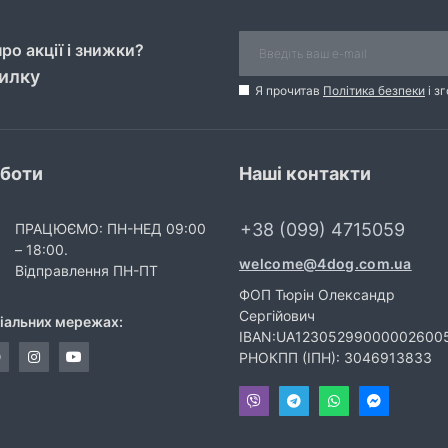
ро акції і знижки?
силку
Я прочитав
Політика безпеки
і з
оботи
Наші контакти
+38 (099) 4715059
ПРАЦЮЄМО: ПН-НЕД 09:00
– 18:00.
welcome@4dog.com.ua
Відправлення ПН-ПТ
ФОП Тюрін Олександр
Сергійович
ціальних мережах:
IBAN:UA12305299000002600
РНОКПП (ІПН): 3046913833