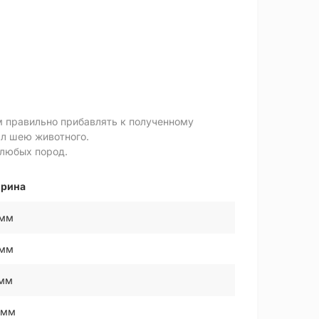
м правильно прибавлять к полученному
ал шею животного.
 любых пород.
рина
 мм
 мм
 мм
 мм