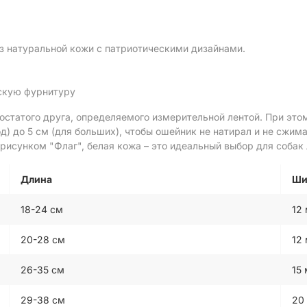
з натуральной кожи с патриотическими дизайнами.
скую фурнитуру
остатого друга, определяемого измерительной лентой. При это
од) до 5 см (для больших), чтобы ошейник не натирал и не сжим
исунком "Флаг", белая кожа – это идеальный выбор для собак
Длина
Ши
18-24 см
12
20-28 см
12
26-35 см
15
29-38 см
20