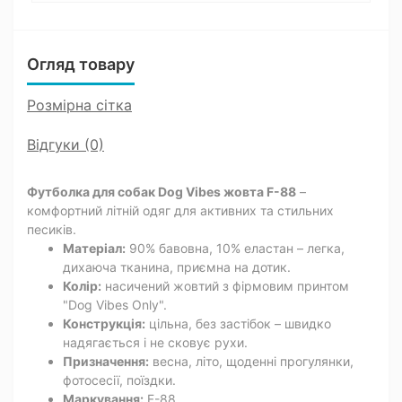
Огляд товару
Розмірна сітка
Відгуки (0)
Футболка для собак Dog Vibes жовта F-88
–
комфортний літній одяг для активних та стильних
песиків.
Матеріал:
90% бавовна, 10% еластан – легка,
дихаюча тканина, приємна на дотик.
Колір:
насичений жовтий з фірмовим принтом
"Dog Vibes Only".
Конструкція:
цільна, без застібок – швидко
надягається і не сковує рухи.
Призначення:
весна, літо, щоденні прогулянки,
фотосесії, поїздки.
Маркування:
F-88