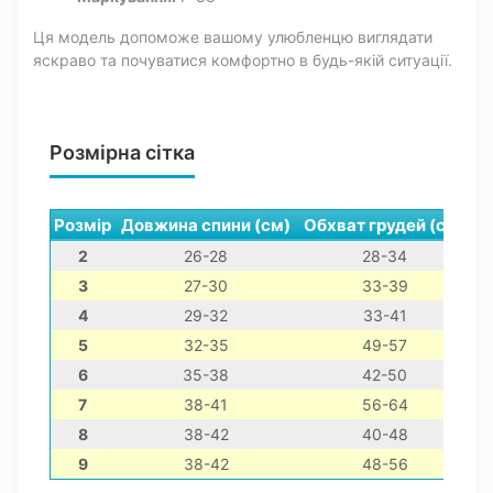
Ця модель допоможе вашому улюбленцю виглядати
яскраво та почуватися комфортно в будь-якій ситуації.
Розмірна сітка
Розмір
Довжина спини (см)
Обхват грудей (см)
О
2
26-28
28-34
3
27-30
33-39
4
29-32
33-41
5
32-35
49-57
6
35-38
42-50
7
38-41
56-64
8
38-42
40-48
9
38-42
48-56