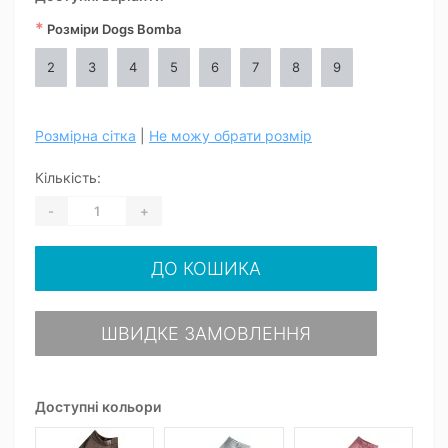
*
Розміри Dogs Bomba
2
3
4
5
6
7
8
9
Розмірна сітка
|
Не можу обрати розмір
Кількість:
-
+
ДО КОШИКА
ШВИДКЕ ЗАМОВЛЕННЯ
Доступні кольори