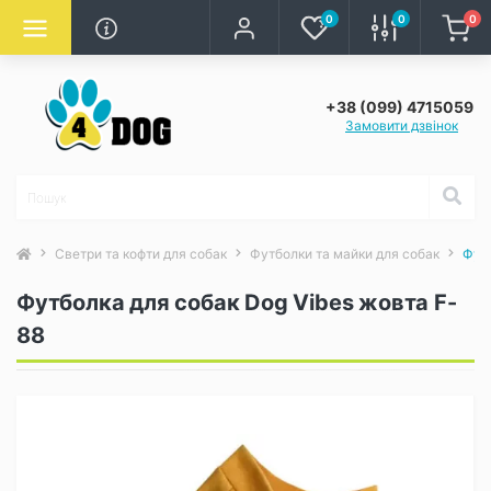
0
0
0
+38 (099) 4715059
Замовити дзвінок
Светри та кофти для собак
Футболки та майки для собак
Футб
Футболка для собак Dog Vibes жовта F-
88