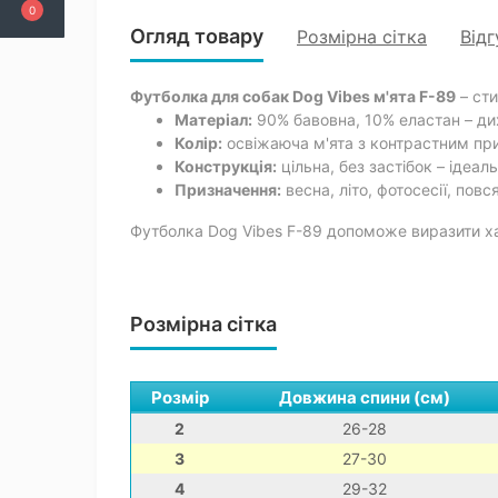
0
Огляд товару
Розмірна сітка
Відг
Футболка для собак Dog Vibes м'ята F-89
– сти
Матеріал:
90% бавовна, 10% еластан – ди
Колір:
освіжаюча м'ята з контрастним при
Конструкція:
цільна, без застібок – ідеал
Призначення:
весна, літо, фотосесії, повс
Футболка Dog Vibes F-89 допоможе виразити ха
Розмірна сітка
Розмір
Довжина спини (см)
2
26-28
3
27-30
4
29-32