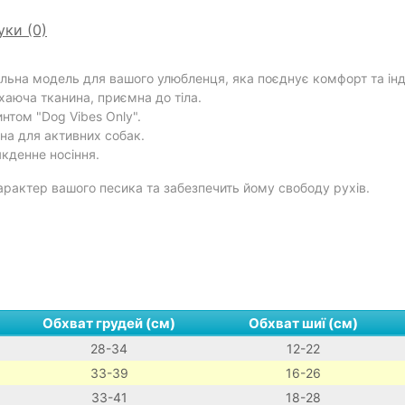
уки (0)
льна модель для вашого улюбленця, яка поєднує комфорт та інд
хаюча тканина, приємна до тіла.
нтом "Dog Vibes Only".
ьна для активних собак.
якденне носіння.
рактер вашого песика та забезпечить йому свободу рухів.
Обхват грудей (см)
Обхват шиї (см)
28-34
12-22
33-39
16-26
33-41
18-28