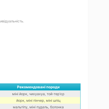
ивідуальність.
Рекомендовані породи
міні йорк, чихуахуа, той-тер'єр
йорк, міні пінчер, міні шпіц
мальтіпу, міні пудель, болонка