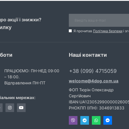
ро акції і знижки?
силку
Я прочитав
Політика безпеки
і з
оботи
Наші контакти
+38 (099) 4715059
ПРАЦЮЄМО: ПН-НЕД 09:00
– 18:00.
welcome@4dog.com.ua
Відправлення ПН-ПТ
ФОП Тюрін Олександр
Сергійович
ціальних мережах:
IBAN:UA12305299000002600
РНОКПП (ІПН): 3046913833