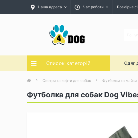
Наша адреса
Час роботи
Розмірна сі
Список категорій
Одяг 
Светри та кофти для собак
Футболки та майки 
Футболка для собак Dog Vibes