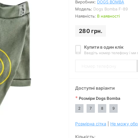
Виробник:
DOGS BOMBA
Модель:
Dogs Bomba F-89
Наявність:
В наявності
280 грн.
Купити в один клік
Введіть номер телефону і ми
Доступні варіанти
*
Розміри Dogs Bomba
2
7
8
9
Розмірна сітка
|
Не можу обр
Дивитись відео
Кількість: