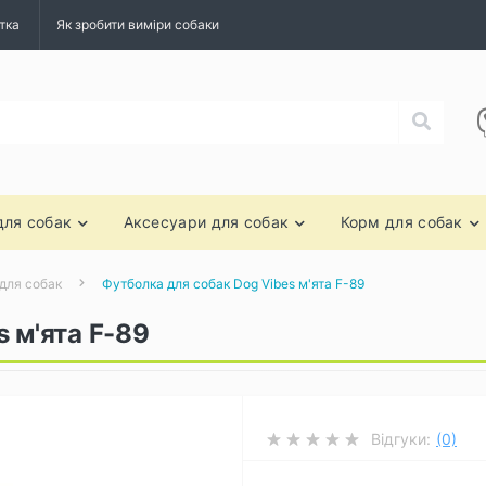
тка
Як зробити виміри собаки
для собак
Аксесуари для собак
Корм для собак
для собак
Футболка для собак Dog Vibes м'ята F-89
 м'ята F-89
Відгуки:
(0)