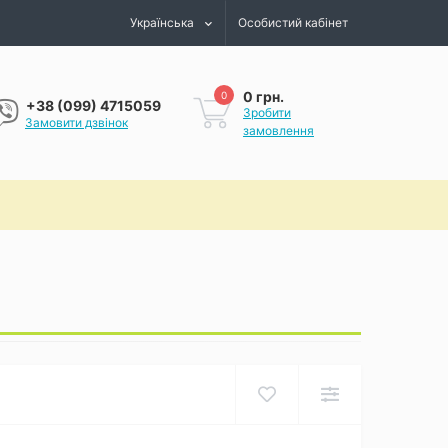
Українська
Особистий кабінет
0 грн.
0
+38 (099) 4715059
Зробити
Замовити дзвінок
замовлення