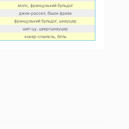
мопс, французький бульдог
джек-рассел, бішон фризе
французький бульдог, шнауцер
шит-цу, цвергшнауцер
кокер-спанієль, бігль