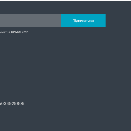
Підписатися
годен з вимогами
5034929809