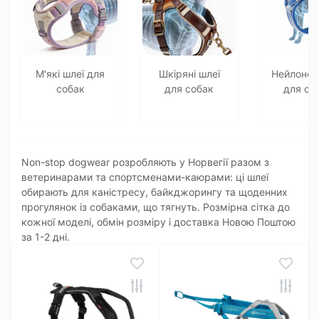
М'які шлеї для
Шкіряні шлеї
Нейлонові
собак
для собак
для со
Non-stop dogwear розробляють у Норвегії разом з
ветеринарами та спортсменами-каюрами: ці шлеї
обирають для каністресу, байкджорингу та щоденних
прогулянок із собаками, що тягнуть. Розмірна сітка до
кожної моделі, обмін розміру і доставка Новою Поштою
за 1-2 дні.