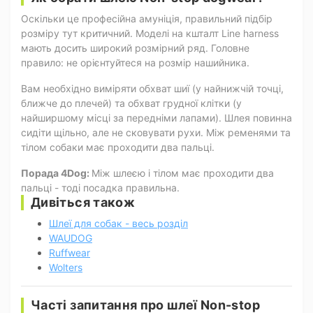
Оскільки це професійна амуніція, правильний підбір
розміру тут критичний. Моделі на кшталт Line harness
мають досить широкий розмірний ряд. Головне
правило: не орієнтуйтеся на розмір нашийника.
Вам необхідно виміряти обхват шиї (у найнижчій точці,
ближче до плечей) та обхват грудної клітки (у
найширшому місці за передніми лапами). Шлея повинна
сидіти щільно, але не сковувати рухи. Між ременями та
тілом собаки має проходити два пальці.
Порада 4Dog:
Між шлеєю і тілом має проходити два
пальці - тоді посадка правильна.
Дивіться також
Шлеї для собак - весь розділ
WAUDOG
Ruffwear
Wolters
Часті запитання про шлеї Non-stop