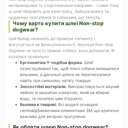
ветеринарами та спортсменами-каюрами - і саме тому
ці шлеї обирають для каністресу, байкджорингу та
щоденних прогулянок із собаками, що тягнуть.
Чому варто купити шлеї Non-stop
dogwear?
Цей бренд належить до преміум-сегменту і
фокусується на функціональності. Амуніція Non-stop
dogwear не просто тримає собаку, вона допомагає їй
рухатися правильно.
Ергономічна Y-подібна форма.
Шлеї
сконструйовані так, щоб плечі собаки залишалися
вільними, а дихальні шляхи не перетискалися
навіть при сильному натягу повідця.
Зносостійкі матеріали.
Використовується міцний
нейлон із закритою коміркою, який не вбирає
воду, та посилені шви (Hypalon).
Безпека в темряві.
Всі моделі оснащені
світловідбиваючими елементами 3M, що критично
важливо для вечірніх прогулянок.
Як обрати шлею Non-stop dogwear?