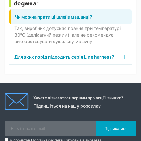
dogwear
Чи можна прати ці шлеї в машинці?
Так, виробник допускає прання при температурі
30°C (делікатний режим), але не рекомендує
використовувати сушильну машину.
Для яких порід підходить серія Line harness?
Хочете дізнаватися першим про акції і знижки?
Підпишіться на нашу розсилку
Підписатися
Я прочитав
Політика безпеки
і згоден з вимогами