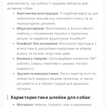
довговічність, що робить її чудовим вибором для
активних собак.
Анатомічна конструкція:
Y-подібний виріз на шиї
забезпечує вільний рух плечового поясу та не
перешкоджає диханню.
Міцні матеріали:
Виготовлена зі зносостійкого
нейлону з посиленням Hypalon у критичних
місцях та надійною фурнітурою Duraflex®.
Комфорт без натирання:
Внутрішня підкладка з
м'якої піни із закритими комірками не вбирає
вологу та не має жорстких швів.
Безпека у темряві:
Світловідбивні елементи 3M™
роблять собаку помітним в умовах поганої
видимості.
Зручність використання:
Легко надягається та
знімається завдяки міцним пряжкам, а також
регулюється в обхваті грудей для ідеальної
посадки.
Характеристики шлейки для собак:
Матеріал:
Нейлон, Hypalon, піна із закритими