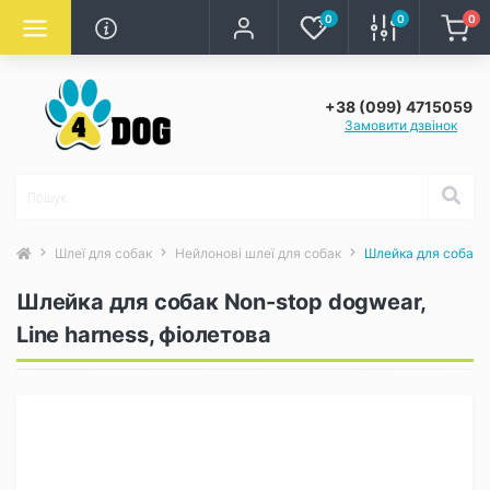
0
0
0
+38 (099) 4715059
Замовити дзвінок
Шлеї для собак
Нейлонові шлеї для собак
Шлейка для собак N
Шлейка для собак Non-stop dogwear,
Line harness, фіолетова