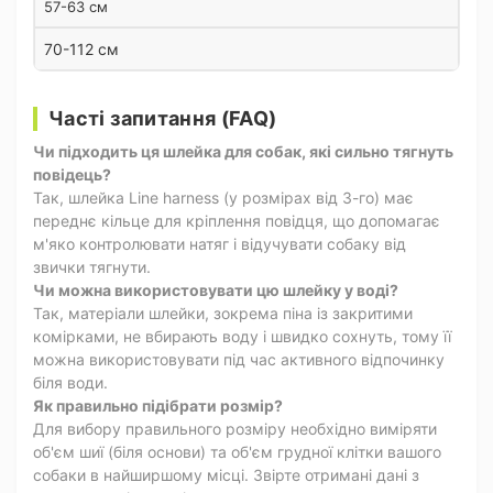
57-63 см
70-112 см
Часті запитання (FAQ)
Чи підходить ця шлейка для собак, які сильно тягнуть
повідець?
Так, шлейка Line harness (у розмірах від 3-го) має
переднє кільце для кріплення повідця, що допомагає
м'яко контролювати натяг і відучувати собаку від
звички тягнути.
Чи можна використовувати цю шлейку у воді?
Так, матеріали шлейки, зокрема піна із закритими
комірками, не вбирають воду і швидко сохнуть, тому її
можна використовувати під час активного відпочинку
біля води.
Як правильно підібрати розмір?
Для вибору правильного розміру необхідно виміряти
об'єм шиї (біля основи) та об'єм грудної клітки вашого
собаки в найширшому місці. Звірте отримані дані з