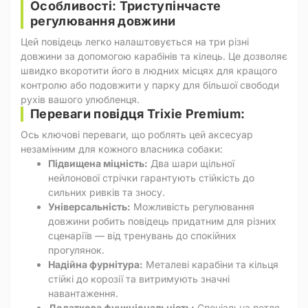
Особливості: Триступінчасте
регулювання довжини
Цей повідець легко налаштовується на три різні
довжини за допомогою карабінів та кілець. Це дозволяє
швидко вкоротити його в людних місцях для кращого
контролю або подовжити у парку для більшої свободи
рухів вашого улюбленця.
Переваги повідця Trixie Premium:
Ось ключові переваги, що роблять цей аксесуар
незамінним для кожного власника собаки:
Підвищена міцність:
Два шари щільної
нейлонової стрічки гарантують стійкість до
сильних ривків та зносу.
Універсальність:
Можливість регулювання
довжини робить повідець придатним для різних
сценаріїв — від тренувань до спокійних
прогулянок.
Надійна фурнітура:
Металеві карабіни та кільця
стійкі до корозії та витримують значні
навантаження.
Додаткова функціональність:
Спеціальна петля