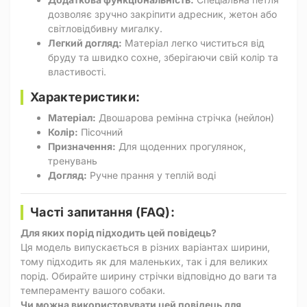
дозволяє зручно закріпити адресник, жетон або
світловідбивну мигалку.
Легкий догляд:
Матеріал легко чиститься від
бруду та швидко сохне, зберігаючи свій колір та
властивості.
Характеристики:
Матеріал:
Двошарова ремінна стрічка (нейлон)
Колір:
Пісочний
Призначення:
Для щоденних прогулянок,
тренувань
Догляд:
Ручне прання у теплій воді
Часті запитання (FAQ):
Для яких порід підходить цей повідець?
Ця модель випускається в різних варіантах ширини,
тому підходить як для маленьких, так і для великих
порід. Обирайте ширину стрічки відповідно до ваги та
темпераменту вашого собаки.
Чи можна використовувати цей повідець для