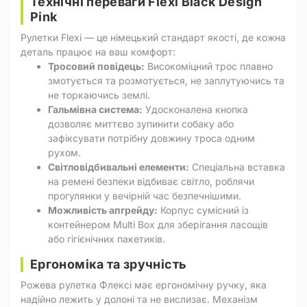
Технічні переваги Flexi Black Design
Pink
Рулетки Flexi — це німецький стандарт якості, де кожна
деталь працює на ваш комфорт:
Тросовий повідець:
Високоміцний трос плавно
змотується та розмотується, не заплутуючись та
не торкаючись землі.
Гальмівна система:
Удосконалена кнопка
дозволяє миттєво зупинити собаку або
зафіксувати потрібну довжину троса одним
рухом.
Світловідбивальні елементи:
Спеціальна вставка
на ремені безпеки відбиває світло, роблячи
прогулянки у вечірній час безпечнішими.
Можливість апгрейду:
Корпус сумісний із
контейнером Multi Box для зберігання ласощів
або гігієнічних пакетиків.
Ергономіка та зручність
Рожева рулетка Флексі має ергономічну ручку, яка
надійно лежить у долоні та не вислизає. Механізм