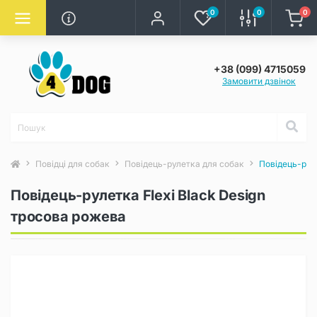
0
0
0
+38 (099) 4715059
Замовити дзвінок
Повідці для собак
Повідець-рулетка для собак
Повідець-руле
Повідець-рулетка Flexi Black Design
тросова рожева