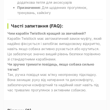
додаткова петля для аксесуарів
Призначення:
Для щоденних прогулянок,
тренувань, хайкінгу
Часті запитання (FAQ):
Чим карабін Twistlock кращий за звичайний?
Карабін Twistlock має автоматичний замок-муфту, який
надійно фіксується і запобігає випадковому відкриттю,
навіть якщо собака активно рухається або крутиться.
Це забезпечує значно вищий рівень безпеки порівняно
зі стандартними карабінами.
Чи зручно тримати повідець, якщо собака сильно
тягне?
Так, ручка повідця має м'яку неопренову підкладку.
Вона захищає руку від натирання та дискомфорту,
забезпечуючи комфортний та надійний хват навіть під
час тривалих прогулянок з активним собакою.