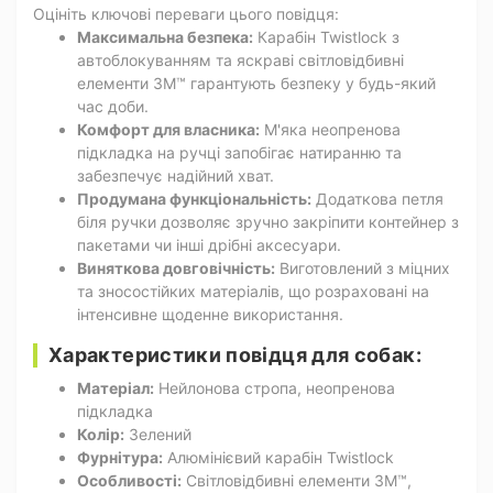
Оцініть ключові переваги цього повідця:
Максимальна безпека:
Карабін Twistlock з
автоблокуванням та яскраві світловідбивні
елементи 3M™ гарантують безпеку у будь-який
час доби.
Комфорт для власника:
М'яка неопренова
підкладка на ручці запобігає натиранню та
забезпечує надійний хват.
Продумана функціональність:
Додаткова петля
біля ручки дозволяє зручно закріпити контейнер з
пакетами чи інші дрібні аксесуари.
Виняткова довговічність:
Виготовлений з міцних
та зносостійких матеріалів, що розраховані на
інтенсивне щоденне використання.
Характеристики повідця для собак:
Матеріал:
Нейлонова стропа, неопренова
підкладка
Колір:
Зелений
Фурнітура:
Алюмінієвий карабін Twistlock
Особливості:
Світловідбивні елементи 3M™,