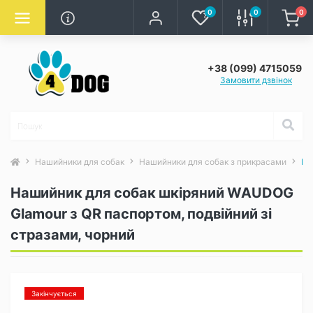
0
0
0
+38 (099) 4715059
Замовити дзвінок
Нашийники для собак
Нашийники для собак з прикрасами
На
Нашийник для собак шкіряний WAUDOG
Glamour з QR паспортом, подвійний зі
стразами, чорний
Закінчується