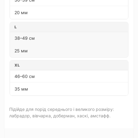
20 мм
L
38–49 см
25 мм
XL
46–60 см
35 мм
Підійде для порід середнього і великого розміру:
лабрадор, вівчарка, доберман, хаскі, амстафф.