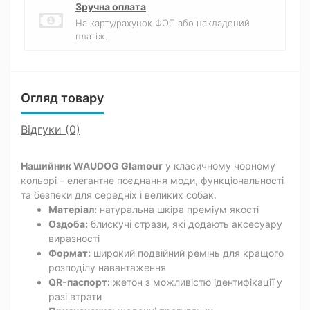
Зручна оплата
На карту/рахунок ФОП або накладений
платіж.
Огляд товару
Відгуки (0)
Нашийник WAUDOG Glamour
у класичному чорному
кольорі – елегантне поєднання моди, функціональності
та безпеки для середніх і великих собак.
Матеріал:
натуральна шкіра преміум якості
Оздоба:
блискучі стрази, які додають аксесуару
виразності
Формат:
широкий подвійний ремінь для кращого
розподілу навантаження
QR-паспорт:
жетон з можливістю ідентифікації у
разі втрати