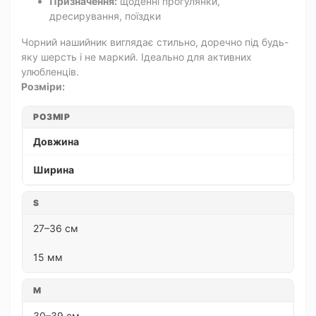
Призначення:
щоденні прогулянки,
дресирування, поїздки
Чорний нашийник виглядає стильно, доречно під будь-
яку шерсть і не маркий. Ідеально для активних
улюбленців.
Розміри:
РОЗМІР
Довжина
Ширина
S
27–36 см
15 мм
M
30–39 см