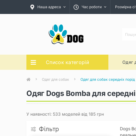
Наша адреса
Час роботи
Розмірна сі
Список категорій
Одяг 
Одяг для собак
Одяг для собак середніх порід
Одяг Dogs Bomba для середні
У наявності: 533 моделей від 185 грн
Фільтр
Dogs Bo
реальни