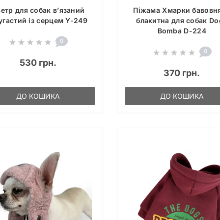
етр для собак в’язаний
Піжама Хмарки бавовн
угастий із серцем Y-249
блакитна для собак Do
Bomba D-224
0
0
530 грн.
370 грн.
ДО КОШИКА
ДО КОШИКА