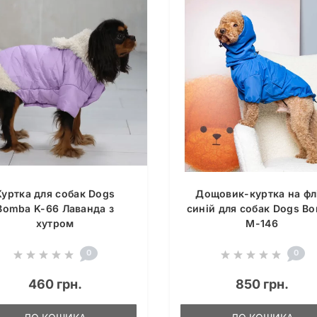
Куртка для собак Dogs
Дощовик-куртка на флі
Bomba K-66 Лаванда з
синій для собак Dogs B
хутром
M-146
0
0
460 грн.
850 грн.