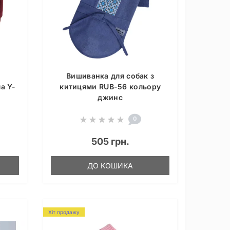
Вишиванка для собак з
а Y-
китицями RUB-56 кольору
джинс
0
505 грн.
ДО КОШИКА
Хіт продажу