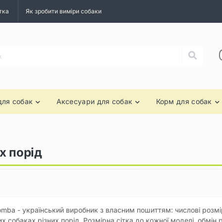
тка
Як зробити виміри собаки
для собак
Аксесуари для собак
Корм для собак
х порід
mba - український виробник з власним пошиттям: числові розмір
х собаках різних порід. Розмірна сітка до кожної моделі, обмін 