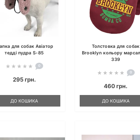
апка для собак Авіатор
Толстовка для собак
тедді пудра S-85
Brooklyn кольору марсал
339
0
0
295 грн.
460 грн.
ДО КОШИКА
ДО КОШИКА