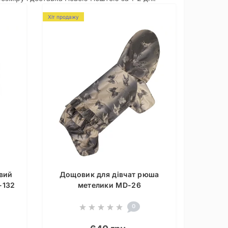
Хіт продажу
вий
Дощовик для дівчат рюша
-132
метелики MD-26
0