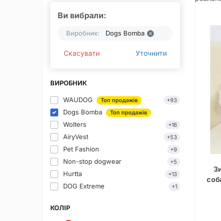
Ви вибрали:
Виробник:
Dogs Bomba
Скасувати
Уточнити
ВИРОБНИК
WAUDOG
Топ продажів
+93
Dogs Bomba
Топ продажів
Wolters
+16
AiryVest
+53
Pet Fashion
+9
Non-stop dogwear
+5
З
Hurtta
+13
соб
DOG Extreme
+1
КОЛІР