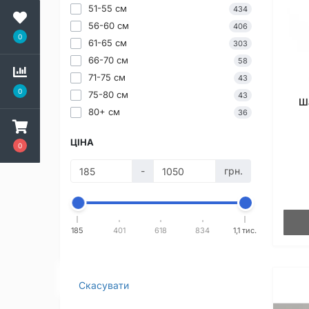
51-55 см
434
56-60 см
406
0
61-65 см
303
66-70 см
58
71-75 см
43
0
75-80 см
43
Ш
80+ см
36
ЦІНА
0
-
грн.
185
401
618
834
1,1 тис.
Скасувати