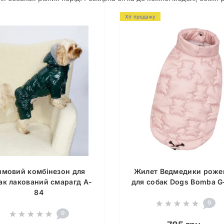
Хіт продажу
имовий комбінезон для
Жилет Ведмедики роже
ак лакований смарагд A-
для собак Dogs Bomba G
84
0
0