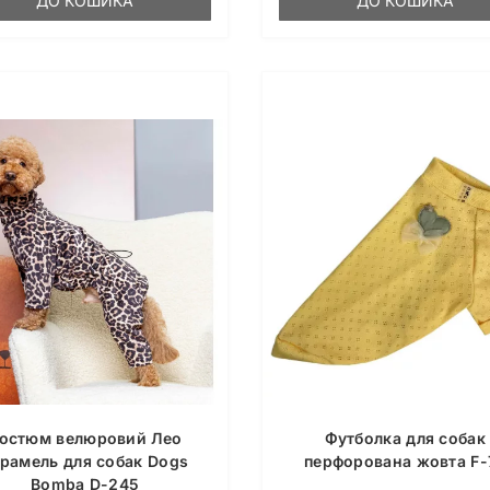
ДО КОШИКА
ДО КОШИКА
остюм велюровий Лео
Футболка для собак
рамель для собак Dogs
перфорована жовта F-
Bomba D-245