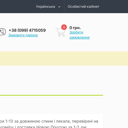
Українська
Особистий кабінет
0 грн.
0
+38 (099) 4715059
Зробити
Замовити дзвінок
замовлення
и 1-13 за довжиною спини і лекала, перевірені на
розміру і доставка Новою Поштою за 1-2 дні.