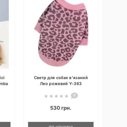
сі
Светр для собак в'язаний
omba
Лео рожевий Y-363
0
530 грн.