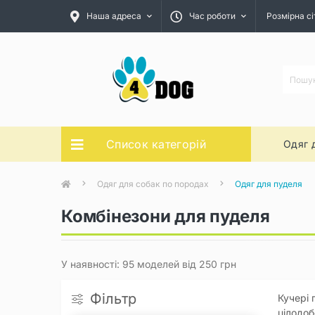
Наша адреса
Час роботи
Розмірна сі
Список категорій
Одяг 
Одяг для собак по породах
Одяг для пуделя
Комбінезони для пуделя
У наявності: 95 моделей від 250 грн
Фільтр
Кучері 
цілодоб