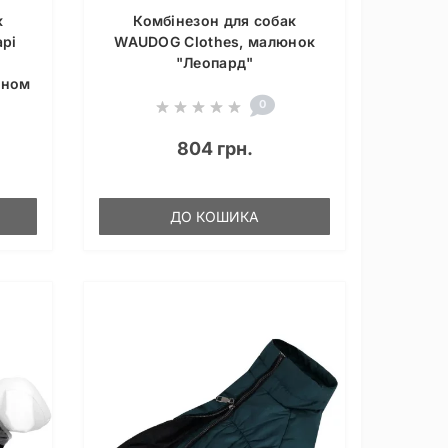
к
Комбінезон для собак
арі
WAUDOG Clothes, малюнок
"Леопард"
оном
0
804 грн.
ДО КОШИКА