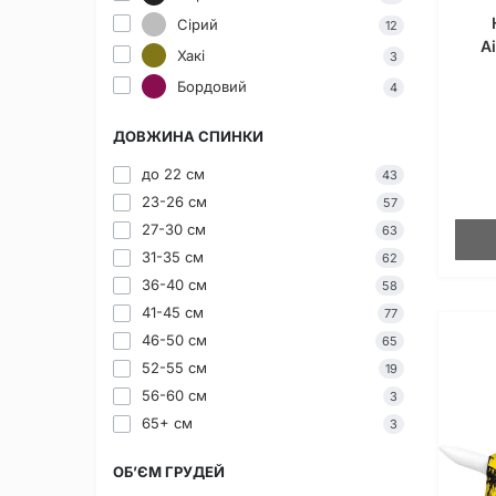
Сірий
12
A
Хакі
3
Бордовий
4
ДОВЖИНА СПИНКИ
до 22 см
43
23-26 см
57
27-30 см
63
31-35 см
62
36-40 см
58
41-45 см
77
46-50 см
65
52-55 см
19
56-60 см
3
65+ см
3
ОБ’ЄМ ГРУДЕЙ