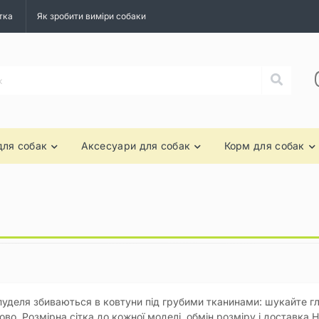
тка
Як зробити виміри собаки
для собак
Аксесуари для собак
Корм для собак
пуделя збиваються в ковтуни під грубими тканинами: шукайте гла
ово. Розмірна сітка до кожної моделі, обмін розміру і доставка 