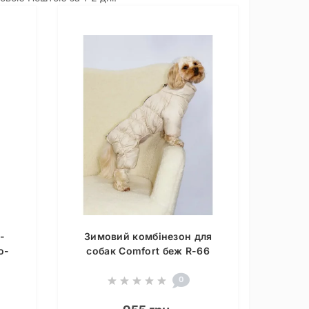
-
Зимовий комбінезон для
о-
собак Comfort беж R-66
0