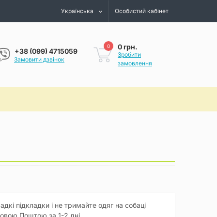
Українська
Особистий кабінет
0 грн.
0
+38 (099) 4715059
Зробити
Замовити дзвінок
замовлення
дкі підкладки і не тримайте одяг на собаці
Новою Поштою за 1-2 дні.