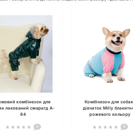
имовий комбінезон для
Комбінезон для собак
ак лакований смарагд A-
дівчаток Milly блакитн
84
рожевого кольору
0
0