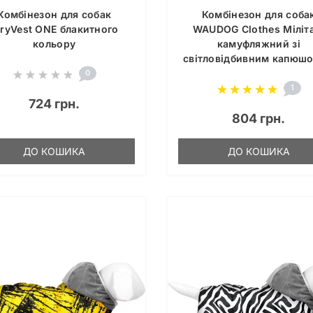
Комбінезон для собак
Комбінезон для соба
iryVest ONE блакитного
WAUDOG Clothes Міліт
кольору
камуфляжний зі
світловідбивним капюш
0
1
724 грн.
804 грн.
ДО КОШИКА
ДО КОШИКА