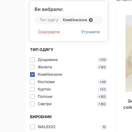
Ви вибрали:
Тип одягу:
Комбінезони
Скасувати
Уточнити
ТИП ОДЯГУ
Дощовики
+113
Жилети
+165
Комбінезони
Костюми
+48
Куртки
+52
Попони
+165
З
Светри
+182
соб
ВИРОБНИК
WAUDOG
15