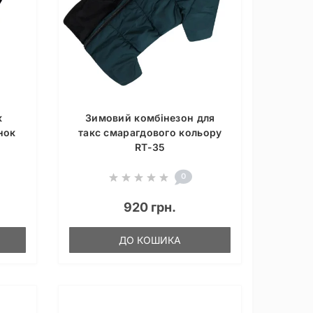
к
Зимовий комбінезон для
нок
такс смарагдового кольору
RT-35
0
920 грн.
ДО КОШИКА