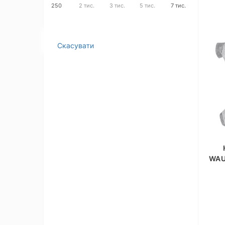
250
2 тис.
3 тис.
5 тис.
7 тис.
Скасувати
WAU