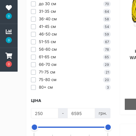
до 30 см
70
31-35 см
64
0
36-40 см
58
41-45 см
54
46-50 см
59
0
51-55 см
67
56-60 см
78
61-65 см
WA
65
66-70 см
0
29
71-75 см
21
75-80 см
20
80+ см
3
ЦІНА
-
грн.