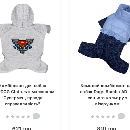
Комбінезон для собак
Зимовий комбінезон д
DOG Clothes з малюнком
собак Dogs Bomba AD-
"Супермен, правда,
синього кольору з
справедливість"
візерунком
0
0
621 грн.
810 грн.