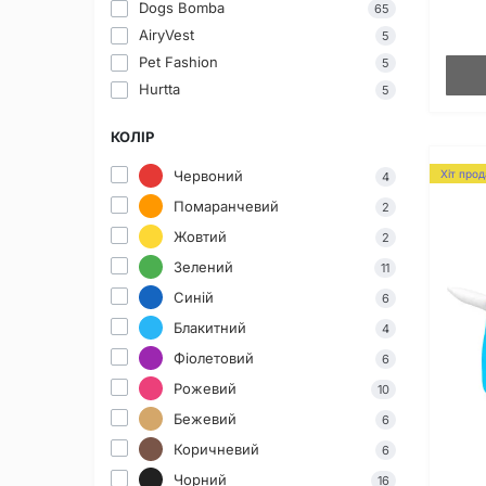
Dogs Bomba
65
AiryVest
5
Pet Fashion
5
Hurtta
5
КОЛІР
Хіт про
Червоний
4
Помаранчевий
2
Жовтий
2
Зелений
11
Синій
6
Блакитний
4
Фіолетовий
6
Рожевий
10
Бежевий
6
Коричневий
6
Чорний
16