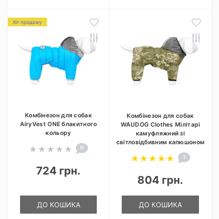
Хіт продажу
Комбінезон для собак
Комбінезон для собак
AiryVest ONE блакитного
WAUDOG Clothes Мілітарі
кольору
камуфляжний зі
світловідбивним капюшоном
0
1
724 грн.
804 грн.
ДО КОШИКА
ДО КОШИКА