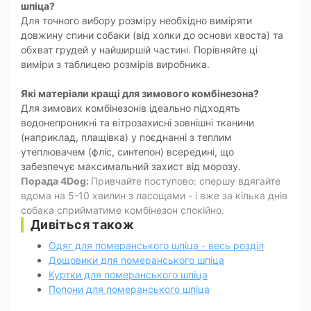
шпіца?
Для точного вибору розміру необхідно виміряти
довжину спини собаки (від холки до основи хвоста) та
обхват грудей у найширшій частині. Порівняйте ці
виміри з таблицею розмірів виробника.
Які матеріали кращі для зимового комбінезона?
Для зимових комбінезонів ідеально підходять
водонепроникні та вітрозахисні зовнішні тканини
(наприклад, плащівка) у поєднанні з теплим
утеплювачем (фліс, синтепон) всередині, що
забезпечує максимальний захист від морозу.
Порада 4Dog:
Привчайте поступово: спершу вдягайте
вдома на 5-10 хвилин з ласощами - і вже за кілька днів
собака сприйматиме комбінезон спокійно.
Дивіться також
Одяг для померанського шпіца - весь розділ
Дощовики для померанського шпіца
Куртки для померанського шпіца
Попони для померанського шпіца