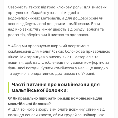
Сезонність також відіграє ключову роль: для зимових
прогулянок обирайте утеплені моделі з
водонепроникних матеріалів, а для дощової осені чи
весни підійдуть легкі дощовики-комбінезони. Вони
надійно захистять ніжну шерсть від бруду, вологи та
реагентів, зберігаючи її чистою та здоровою.
У 4Dog ми пропонуємо широкий асортимент
комбінезонів для мальтійських болонок за привабливою
ціною. Ми гарантуємо високу якість матеріалів та
пошиття, щоб ваш улюбленець почувався комфортно за
будь-якої погоди. Купити комбінезон у нас – це швидко
та зручно, з оперативною доставкою по Україні.
Часті питання про комбінезони для
мальтійської болонки:
Q: Як правильно підібрати розмір комбінезона для
мальтійської болонки?
A: Для точного вибору виміряйте довжину спинки від
холки до основи хвоста, об'єм грудей за найширшою