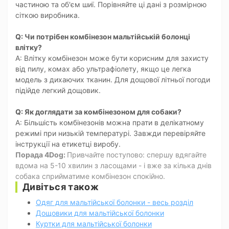
частиною та об'єм шиї. Порівняйте ці дані з розмірною
сіткою виробника.
Q: Чи потрібен комбінезон мальтійській болонці
влітку?
A: Влітку комбінезон може бути корисним для захисту
від пилу, комах або ультрафіолету, якщо це легка
модель з дихаючих тканин. Для дощової літньої погоди
підійде легкий дощовик.
Q: Як доглядати за комбінезоном для собаки?
A: Більшість комбінезонів можна прати в делікатному
режимі при низькій температурі. Завжди перевіряйте
інструкції на етикетці виробу.
Порада 4Dog:
Привчайте поступово: спершу вдягайте
вдома на 5-10 хвилин з ласощами - і вже за кілька днів
собака сприйматиме комбінезон спокійно.
Дивіться також
Одяг для мальтійської болонки - весь розділ
Дощовики для мальтійської болонки
Куртки для мальтійської болонки