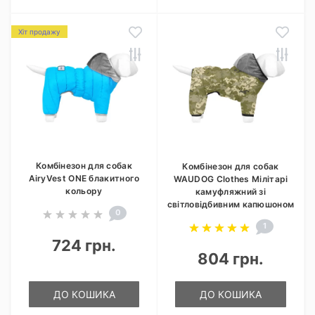
Хіт продажу
Комбінезон для собак
Комбінезон для собак
AiryVest ONE блакитного
WAUDOG Clothes Мілітарі
кольору
камуфляжний зі
світловідбивним капюшоном
0
1
724 грн.
804 грн.
ДО КОШИКА
ДО КОШИКА