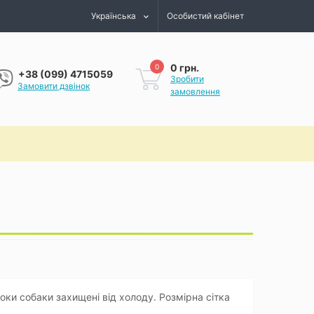
Українська
Особистий кабінет
0 грн.
0
+38 (099) 4715059
Зробити
Замовити дзвінок
замовлення
боки собаки захищені від холоду. Розмірна сітка