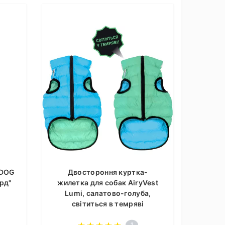
UDOG
Двостороння куртка-
рд"
жилетка для собак AiryVest
Lumi, салатово-голуба,
світиться в темряві
1