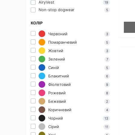
AiryVest
19
Non-stop dogwear
5
КОЛІР
Червоний
3
Помаранчевий
5
Жовтий
3
Зелений
7
Синій
5
Блакитний
6
Фіолетовий
9
Рожевий
8
Бежевий
2
Коричневий
4
Чорний
13
Сірий
11
Хакі