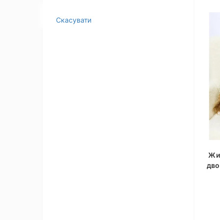
Скасувати
Жи
дво