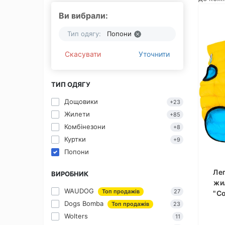
Ви вибрали:
Тип одягу:
Попони
Скасувати
Уточнити
ТИП ОДЯГУ
Дощовики
+23
Жилети
+85
Комбінезони
+8
Куртки
+9
Попони
Ле
ВИРОБНИК
жи
WAUDOG
Топ продажів
27
"Co
Dogs Bomba
Топ продажів
23
Wolters
11