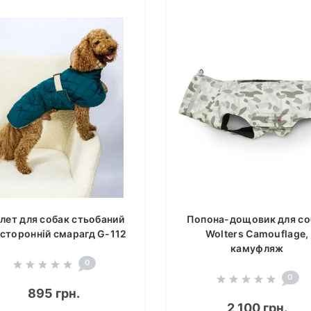
лет для собак стьобаний
Попона-дощовик для со
сторонній смарагд G-112
Wolters Camouflage,
камуфляж
0
0
895 грн.
2 100 грн.