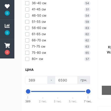
36-40 см
54
41-45 см
51
0
46-50 см
54
51-55 см
59
56-60 см
63
0
61-65 см
62
66-70 см
62
71-75 см
К
63
WA
75-80 см
0
65
80+ см
57
ЦІНА
-
грн.
389
2 тис.
3 тис.
5 тис.
7 тис.