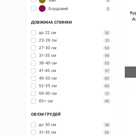
5
Бордовий
3
Ку
A
ДОВЖИНА СПИНКИ
до 22 см
32
23-26 см
31
27-30 см
54
31-35 см
49
36-40 см
53
41-45 см
57
46-50 см
62
52-55 см
63
56-60 см
21
65+ см
40
ОБ’ЄМ ГРУДЕЙ
до 30 см
38
31-35 см
55