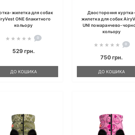
ртка-жилетка для собак
Двостороння куртка
iryVest ONE блакитного
жилетка для собак AiryV
кольору
UNI помаранчево-чорн
кольору
0
0
529 грн.
750 грн.
ДО КОШИКА
ДО КОШИКА