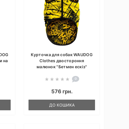
UDOG
Курточка для собак WAUDOG
и на
Clothes двостороння
малюнок "Бетмен ескіз"
0
576 грн.
ДО КОШИКА