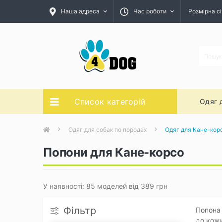
Наша адреса
Час роботи
Розмірна сі
Список категорій
Одяг 
Одяг для собак по породах
Одяг для Кане-кор
Попони для Кане-корсо
У наявності: 85 моделей від 389 грн
Фільтр
Попона 
до кожн