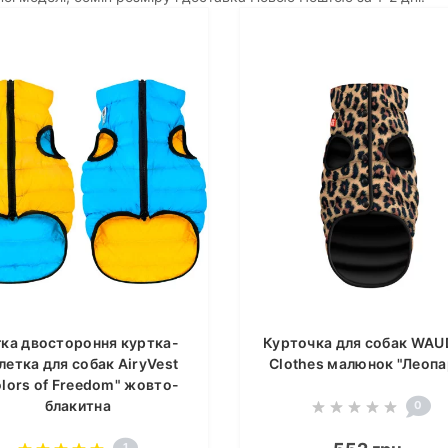
гка двостороння куртка-
Курточка для собак WA
летка для собак AiryVest
Clothes малюнок "Леопа
lors of Freedom" жовто-
блакитна
0
1