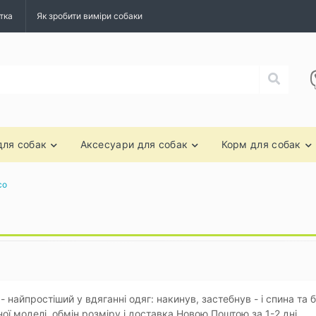
тка
Як зробити виміри собаки
для собак
Аксесуари для собак
Корм для собак
со
- найпростіший у вдяганні одяг: накинув, застебнув - і спина та 
ої моделі, обмін розміру і доставка Новою Поштою за 1-2 дні.