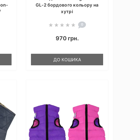
Non-
GL-2 бордового кольору на
/
хутрі
0
970 грн.
ДО КОШИКА