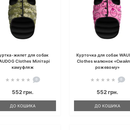
уртка-жилет для собак
Курточка для собак WA
UDOG Clothes Мілітарі
Clothes малюнок «Смайл
камуфляж
рожевому»
0
0
552 грн.
552 грн.
ДО КОШИКА
ДО КОШИКА