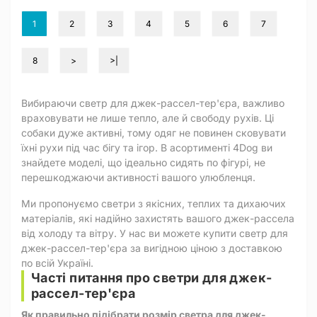
1
2
3
4
5
6
7
8
>
>|
Вибираючи светр для джек-рассел-тер'єра, важливо
враховувати не лише тепло, але й свободу рухів. Ці
собаки дуже активні, тому одяг не повинен сковувати
їхні рухи під час бігу та ігор. В асортименті 4Dog ви
знайдете моделі, що ідеально сидять по фігурі, не
перешкоджаючи активності вашого улюбленця.
Ми пропонуємо светри з якісних, теплих та дихаючих
матеріалів, які надійно захистять вашого джек-рассела
від холоду та вітру. У нас ви можете купити светр для
джек-рассел-тер'єра за вигідною ціною з доставкою
по всій Україні.
Часті питання про светри для джек-
рассел-тер'єра
Як правильно підібрати розмір светра для джек-