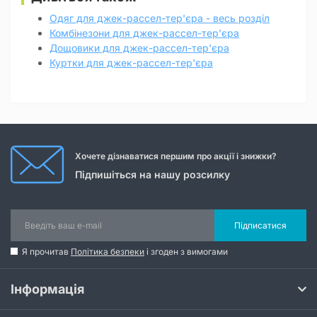
Одяг для джек-рассел-тер'єра - весь розділ
Комбінезони для джек-рассел-тер'єра
Дощовики для джек-рассел-тер'єра
Куртки для джек-рассел-тер'єра
Хочете дізнаватися першим про акції і знижки?
Підпишіться на нашу розсилку
Підписатися
Я прочитав
Політика безпеки
і згоден з вимогами
Інформація