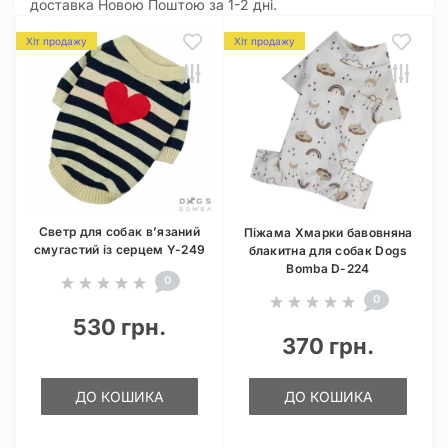
доставка Новою Поштою за 1-2 дні.
Хіт продажу
Хіт продажу
Светр для собак в’язаний
Піжама Хмарки бавовняна
смугастий із серцем Y-249
блакитна для собак Dogs
Bomba D-224
0
0
530 грн.
370 грн.
ДО КОШИКА
ДО КОШИКА