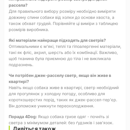
рассела?
Для правильного вибору розміру необхідно виміряти
довжину спини собаки від холки до основи хвоста, а
також обхват грудей. Порівняйте ці виміри з таблицею
розмірів виробника.
Які матеріали найкраще підходять для светрів?
Оптимальними є м'які, теплі та гіпоалергенні матеріали,
такі як фліс, акрил, шерсть або їх комбінації. Важливо,
щоб тканина була приємною до тіла і не викликала
подразнень.
Чи потрібен джек-расселу светр, якщо він живе в
квартирі?
Навіть якщо собака живе в квартирі, светр необхідний
для прогулянок у холодну погоду, особливо для
короткошерстих порід, таких як джек-рассел-тер'єр.
Він допоможе уникнути переохолодження.
Порада 4Dog:
Якщо собака гризе одяг - почніть зі
светра з мінімумом деталей: без ґудзиків і зав'язок.
Дивіться також