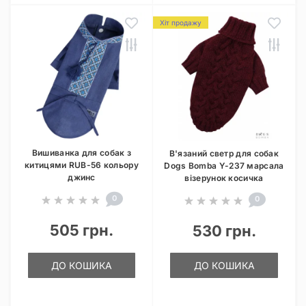
Хіт продажу
Вишиванка для собак з
В'язаний светр для собак
китицями RUB-56 кольору
Dogs Bomba Y-237 марсала
джинс
візерунок косичка
0
0
505 грн.
530 грн.
ДО КОШИКА
ДО КОШИКА