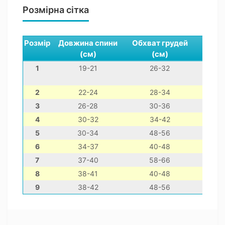
Розмірна сітка
Розмір
Довжина спини
Обхват грудей
Обхва
(см)
(см)
(с
1
19-21
26-32
14
2
22-24
28-34
18
3
26-28
30-36
20
4
30-32
34-42
22
5
30-34
48-56
28
6
34-37
40-48
26
7
37-40
58-66
34
8
38-41
40-48
26
9
38-42
48-56
26