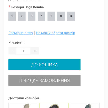
*
Розміри Dogs Bomba
1
2
3
4
7
8
9
Розмірна сітка
|
Не можу обрати розмір
Кількість:
-
+
ДО КОШИКА
ШВИДКЕ ЗАМОВЛЕННЯ
Доступні кольори