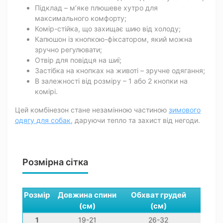
Підклад – м’яке плюшеве хутро для
максимального комфорту;
Комір-стійка, що захищає шию від холоду;
Капюшон із кнопкою-фіксатором, який можна
зручно регулювати;
Отвір для повідця на шиї;
Застібка на кнопках на животі – зручне одягання;
В залежності від розміру – 1 або 2 кнопки на
комірі.
Цей комбінезон стане незамінною частиною
зимового
одягу для собак
, даруючи тепло та захист від негоди.
Розмірна сітка
Розмір
Довжина спини
Обхват грудей
Обхва
(см)
(см)
(с
1
19-21
26-32
14