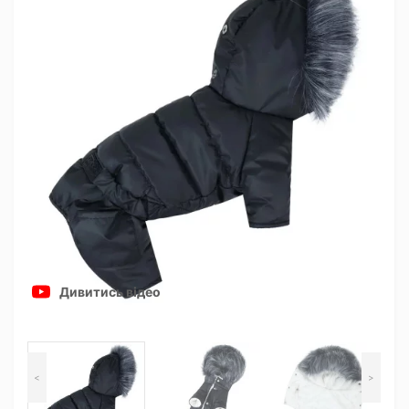
Дивитись відео
<
>