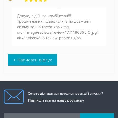
Дякую, підійшов комбінезон!!!
Трошки лапки підвернули, в по довжині і
обʼєму те що треба.<p><img
src="image/reviews/review_1771186355_0.jpg"
alt="" class="us-review-photo"></p>
+ Написати відгук
Хочете дізнаватися першим про акції і знижки?
Підпишіться на нашу розсилку