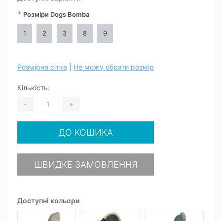
*
Розміри Dogs Bomba
1
2
3
8
9
Розмірна сітка
|
Не можу обрати розмір
Кількість:
-
+
ДО КОШИКА
ШВИДКЕ ЗАМОВЛЕННЯ
Доступні кольори