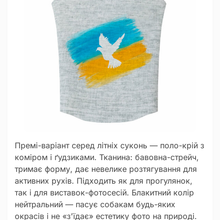
Премі-варіант серед літніх суконь — поло-крій з
коміром і ґудзиками. Тканина: бавовна-стрейч,
тримає форму, дає невелике розтягування для
активних рухів. Підходить як для прогулянок,
так і для виставок-фотосесій. Блакитний колір
нейтральний — пасує собакам будь-яких
окрасів і не «з'їдає» естетику фото на природі.