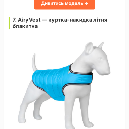
Дивитись модель →
7. AiryVest — куртка-накидка літня
блакитна