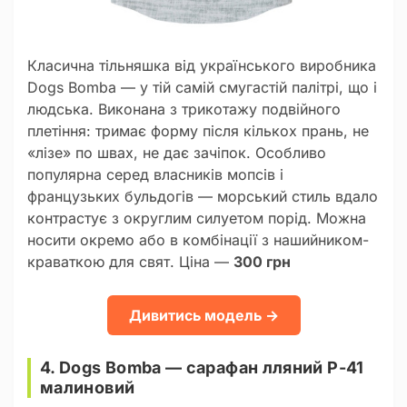
Класична тільняшка від українського виробника
Dogs Bomba — у тій самій смугастій палітрі, що і
людська. Виконана з трикотажу подвійного
плетіння: тримає форму після кількох прань, не
«лізе» по швах, не дає зачіпок. Особливо
популярна серед власників мопсів і
французьких бульдогів — морський стиль вдало
контрастує з округлим силуетом порід. Можна
носити окремо або в комбінації з нашийником-
краваткою для свят. Ціна —
300 грн
Дивитись модель →
4. Dogs Bomba — сарафан лляний P-41
малиновий