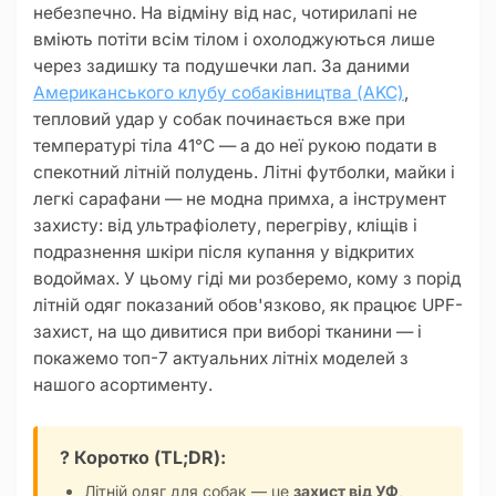
небезпечно. На відміну від нас, чотирилапі не
вміють потіти всім тілом і охолоджуються лише
через задишку та подушечки лап. За даними
Американського клубу собаківництва (AKC)
,
тепловий удар у собак починається вже при
температурі тіла 41°C — а до неї рукою подати в
спекотний літній полудень. Літні футболки, майки і
легкі сарафани — не модна примха, а інструмент
захисту: від ультрафіолету, перегріву, кліщів і
подразнення шкіри після купання у відкритих
водоймах. У цьому гіді ми розберемо, кому з порід
літній одяг показаний обов'язково, як працює UPF-
захист, на що дивитися при виборі тканини — і
покажемо топ-7 актуальних літніх моделей з
нашого асортименту.
? Коротко (TL;DR):
Літній одяг для собак — це
захист від УФ
,