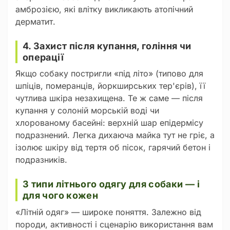
амброзією, які влітку викликають атопічний
дерматит.
4. Захист після купання, гоління чи
операції
Якщо собаку постригли «під літо» (типово для
шпіців, померанців, йоркширських тер'єрів), її
чутлива шкіра незахищена. Те ж саме — після
купання у солоній морській воді чи
хлорованому басейні: верхній шар епідермісу
подразнений. Легка дихаюча майка тут не гріє, а
ізолює шкіру від тертя об пісок, гарячий бетон і
подразників.
3 типи літнього одягу для собаки — і
для чого кожен
«Літній одяг» — широке поняття. Залежно від
породи, активності і сценарію використання вам