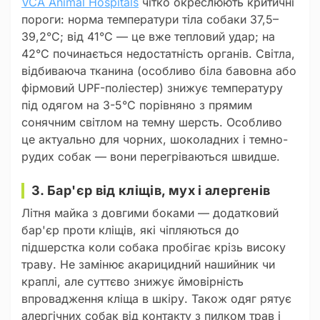
VCA Animal Hospitals
чітко окреслюють критичні
пороги: норма температури тіла собаки 37,5–
39,2°C; від 41°C — це вже тепловий удар; на
42°C починається недостатність органів. Світла,
відбиваюча тканина (особливо біла бавовна або
фірмовий UPF-поліестер) знижує температуру
під одягом на 3-5°C порівняно з прямим
сонячним світлом на темну шерсть. Особливо
це актуально для чорних, шоколадних і темно-
рудих собак — вони перегріваються швидше.
3. Бар'єр від кліщів, мух і алергенів
Літня майка з довгими боками — додатковий
бар'єр проти кліщів, які чіпляються до
підшерстка коли собака пробігає крізь високу
траву. Не замінює акарицидний нашийник чи
краплі, але суттєво знижує ймовірність
впровадження кліща в шкіру. Також одяг рятує
алергічних собак від контакту з пилком трав і