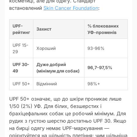
косметиці, але для одягу. Стандарт
встановлений
Skin Cancer Foundation
:
UPF-
% блокованих
Захист
рейтинг
УФ-променів
UPF 15-
Хороший
93-96%
29
UPF 30-
Дуже добрий
96,7-97,5%
49
(мінімум для собак)
UPF 50+
Відмінний
98%+
UPF 50+ означає, що до шкіри проникає лише
1/50 (2%) УФ. Для білих, безшерстих і
брахіцефальних собак це робочий мінімум. Для
рудих з густою шерстю достатньо UPF 30. Якщо
на бирці одягу немає UPF-маркування —
орієнтуйтеся на щільність плетіння: чим щільніша