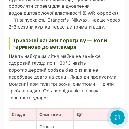
обробляти спреєм для відновлення
водовідштовхуючої властивості (DWR-обробка)
— її випускають Granger's, Nikwax. Інакше через
2-3 сезони куртка перестає тримати воду.
Тривожні ознаки перегріву — коли
терміново до ветлікаря
Навіть найкраща літня майка не замінює
здоровий глузд: при +30°C навіть
короткошерстий собака без ризиків не
перебуває довго на сонці. Якщо ви пропустили
момент і помітили тривожні симптоми — діяти
треба швидко. Ось послідовність ознак
теплового удару:
Стадія
Симптоми
Дії
Сильна