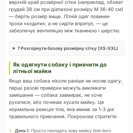
верхній край розмірної сітки (наприклад, обхват
грудей 38 см при діапазоні розміру M 36-40 см)
— беріть розмір вище. Літній одяг повинен
трохи «ходити», а не сидіти впритул, — це
забезпечує вентиляцію між тканиною і шерстю.
? Розгорнути базову розмірну сітку (XS-XXL)
Як одягнути собаку і привчити до
літньої майки
Якщо ваш собака ніколи раніше не носив одягу,
перші разові примірки можуть викликати
замішання — собака завмирає, не хоче
рухатися, або починає кусати майку. Це
нормальна реакція тіла, яка минає за 1-3 дні
правильного привчання. Покрокова стратегія:
День 1.
Просто покладіть нову майку біля його