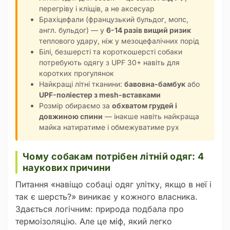
перегріву і кліщів, а не аксесуар
Брахіцефали (французький бульдог, мопс,
англ. бульдог) — у
6-14 разів вищий ризик
теплового удару, ніж у мезоцефалічних порід
Білі, безшерсті та короткошерсті собаки
потребують одягу з UPF 30+ навіть для
коротких прогулянок
Найкращі літні тканини:
бавовна-бамбук
або
UPF-поліестер з mesh-вставками
Розмір обираємо за
обхватом грудей і
довжиною спини
— інакше навіть найкраща
майка натиратиме і обмежуватиме рух
Чому собакам потрібен літній одяг: 4
наукових причини
Питання «навіщо собаці одяг улітку, якщо в неї і
так є шерсть?» виникає у кожного власника.
Здається логічним: природа подбала про
термоізоляцію. Але це міф, який легко