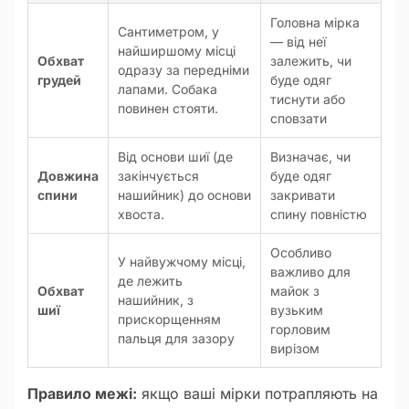
Головна мірка
Сантиметром, у
— від неї
найширшому місці
Обхват
залежить, чи
одразу за передніми
грудей
буде одяг
лапами. Собака
тиснути або
повинен стояти.
сповзати
Від основи шиї (де
Визначає, чи
Довжина
закінчується
буде одяг
спини
нашийник) до основи
закривати
хвоста.
спину повністю
Особливо
У найвужчому місці,
важливо для
де лежить
Обхват
майок з
нашийник, з
шиї
вузьким
прискорщенням
горловим
пальця для зазору
вирізом
Правило межі:
якщо ваші мірки потрапляють на