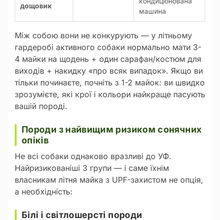
кондиціонована
дощовик
машина
Між собою вони не конкурують — у літньому
гардеробі активного собаки нормально мати 3-
4 майки на щодень + один сарафан/костюм для
виходів + накидку «про всяк випадок». Якщо ви
тільки починаєте, почніть з 1-2 майок: ви швидко
зрозумієте, які крої і кольори найкраще пасують
вашій породі.
Породи з найвищим ризиком сонячних
опіків
Не всі собаки однаково вразливі до УФ.
Найризикованіші 3 групи — і саме їхнім
власникам літня майка з UPF-захистом не опція,
а необхідність:
Білі і світлошерсті породи