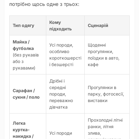
потрібно щось одне з трьох:
Кому
Тип одягу
Сценарій
підходить
Майка /
Усі породи,
Щоденні
футболка
особливо
прогулянки,
(без рукавів
короткошерсті
поїздки в авто,
або з
і безшерсті
кафе
рукавами)
Дрібні і
середні
Прогулянки в
Сарафан /
породи,
парку, фотосесії,
сукня / поло
переважно
виставки
дівчатка
Прохолодні літні
Легка
ранки, літня
куртка-
Усі породи
злива,
накидка /