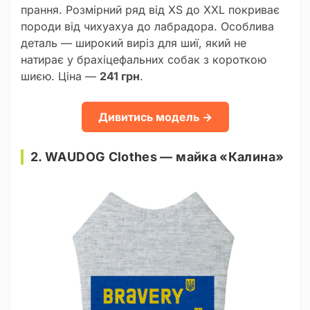
прання. Розмірний ряд від XS до XXL покриває
породи від чихуахуа до лабрадора. Особлива
деталь — широкий виріз для шиї, який не
натирає у брахіцефальних собак з короткою
шиєю. Ціна —
241 грн
.
Дивитись модель →
2. WAUDOG Clothes — майка «Калина»