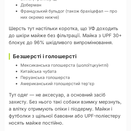
Доберман
Французький бульдог (також брахіцефал — про
них окремо нижче)
Шерсть тут настільки коротка, що УФ доходить
до шкіри майже без фільтрації. Майка з UPF 30+
блокує до 96% шкідливого випромінювання.
Безшерсті і голошерсті
Мексиканська голошерста (шолоїтцкуінтлі)
Китайська чубата
Перуанська голошерста
Американський голошерстий тер'єр
Тут одяг — не аксесуар, а основний засіб
захисту. Без нього такі собаки взимку мерзнуть,
а влітку отримують опіки і піодерму. Майки і
футболки з щільної бавовни або UPF-поліестеру
носять майже постійно.