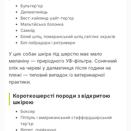
Бультер'єр
Далматинець
Вест-хайленд-уайт-тер'єр
Мальтійська болонка
Самоїд
Білий шпіц, померанський шпіц світлих окрасів
Білі лабрадори і ретривери
У цих собак шкіра під шерстю має мало
меланіну — природного УФ-фільтра. Сонячний
опік на череві у далматинця після години на
пляжі — типовий випадок із ветеринарної
практики.
Короткошерсті породи з відкритою
шкірою
Боксер
Пітбуль і американський стаффордширський
тер'єр
Віппет, грейхаунд