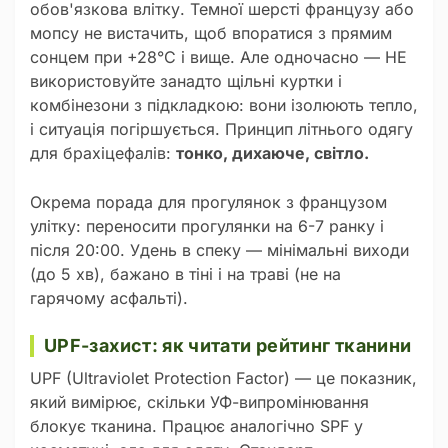
обов'язкова влітку. Темної шерсті французу або
мопсу не вистачить, щоб впоратися з прямим
сонцем при +28°C і вище. Але одночасно — НЕ
використовуйте занадто щільні куртки і
комбінезони з підкладкою: вони ізолюють тепло,
і ситуація погіршується. Принцип літнього одягу
для брахіцефалів:
тонко, дихаюче, світло.
Окрема порада для прогулянок з французом
улітку: переносити прогулянки на 6-7 ранку і
після 20:00. Удень в спеку — мінімальні виходи
(до 5 хв), бажано в тіні і на траві (не на
гарячому асфальті).
UPF-захист: як читати рейтинг тканини
UPF (Ultraviolet Protection Factor) — це показник,
який вимірює, скільки УФ-випромінювання
блокує тканина. Працює аналогічно SPF у