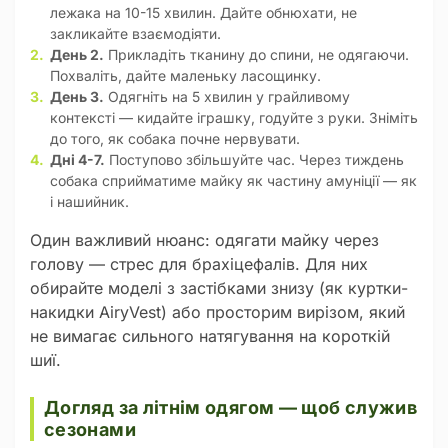
лежака на 10-15 хвилин. Дайте обнюхати, не
закликайте взаємодіяти.
День 2.
Прикладіть тканину до спини, не одягаючи.
Похваліть, дайте маленьку ласощинку.
День 3.
Одягніть на 5 хвилин у грайливому
контексті — кидайте іграшку, годуйте з руки. Зніміть
до того, як собака почне нервувати.
Дні 4-7.
Поступово збільшуйте час. Через тиждень
собака сприйматиме майку як частину амуніції — як
і нашийник.
Один важливий нюанс: одягати майку через
голову — стрес для брахіцефалів. Для них
обирайте моделі з застібками знизу (як куртки-
накидки AiryVest) або просторим вирізом, який
не вимагає сильного натягування на короткій
шиї.
Догляд за літнім одягом — щоб служив
сезонами