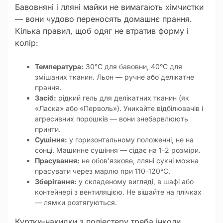
Бавовняні і лляні майки не вимагають хімчистки
— вони чудово переносять домашнє прання.
Кілька правил, щоб одяг не втратив форму і
колір:
Температура:
30°C для бавовни, 40°C для
змішаних тканин. Льон — ручне або делікатне
прання.
Засіб:
рідкий гель для делікатних тканин (як
«Ласка» або «Перволь»). Уникайте відбілювачів і
агресивних порошків — вони знебарвлюють
принти.
Сушіння:
у горизонтальному положенні, не на
сонці. Машинне сушіння — сідає на 1-2 розміри.
Прасування:
не обов'язкове, лляні сукні можна
прасувати через марлю при 110-120°C.
Зберігання:
у складеному вигляді, в шафі або
контейнері з вентиляцією. Не вішайте на плічках
— лямки розтягуються.
Куртки-накидки з поліестеру треба інколи