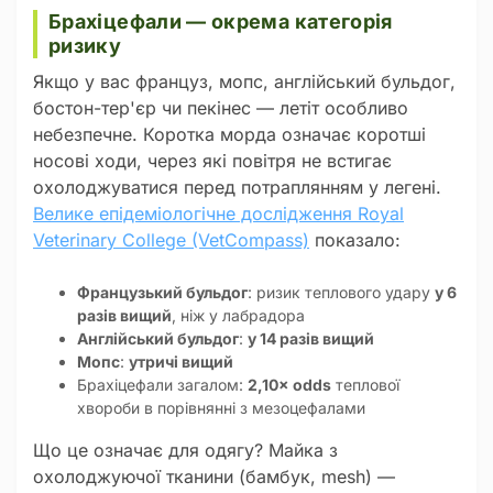
Брахіцефали — окрема категорія
ризику
Якщо у вас француз, мопс, англійський бульдог,
бостон-тер'єр чи пекінес — летіт особливо
небезпечне. Коротка морда означає коротші
носові ходи, через які повітря не встигає
охолоджуватися перед потраплянням у легені.
Велике епідеміологічне дослідження Royal
Veterinary College (VetCompass)
показало:
Французький бульдог
: ризик теплового удару
у 6
разів вищий
, ніж у лабрадора
Англійський бульдог
:
у 14 разів вищий
Мопс
:
утричі вищий
Брахіцефали загалом:
2,10× odds
теплової
хвороби в порівнянні з мезоцефалами
Що це означає для одягу? Майка з
охолоджуючої тканини (бамбук, mesh) —