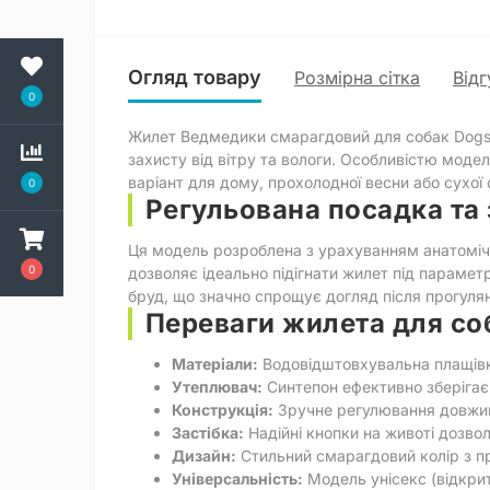
Огляд товару
Розмірна сітка
Відг
0
Жилет Ведмедики смарагдовий для собак Dogs 
захисту від вітру та вологи. Особливістю модел
варіант для дому, прохолодної весни або сухо
0
Регульована посадка та 
Ця модель розроблена з урахуванням анатомічн
0
дозволяє ідеально підігнати жилет під парамет
бруд, що значно спрощує догляд після прогуля
Переваги жилета для со
Матеріали:
Водовідштовхувальна плащівка
Утеплювач:
Синтепон ефективно зберігає 
Конструкція:
Зручне регулювання довжин
Застібка:
Надійні кнопки на животі дозво
Дизайн:
Стильний смарагдовий колір з п
Універсальність:
Модель унісекс (відкрит