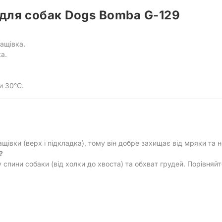
для собак Dogs Bomba G-129
ащівка.
а.
и 30°C.
щівки (верх і підкладка), тому він добре захищає від мряки та 
?
пини собаки (від холки до хвоста) та обхват грудей. Порівняйте