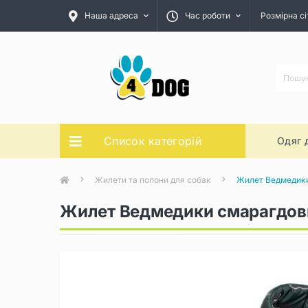
Наша адреса
Час роботи
Розмірна сі
Список категорій
Одяг 
Жилети та попони для собак
Жилет Ведмедики
Жилет Ведмедики смарагдови