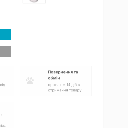
Повернення та
обмін
від
протягом 14 діб з
отримання товару
ок
іж.