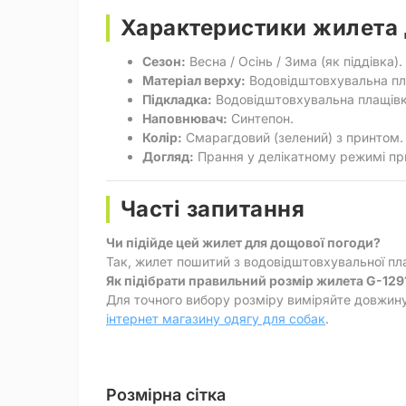
Характеристики жилета 
Сезон:
Весна / Осінь / Зима (як піддівка).
Матеріал верху:
Водовідштовхувальна пл
Підкладка:
Водовідштовхувальна плащівк
Наповнювач:
Синтепон.
Колір:
Смарагдовий (зелений) з принтом.
Догляд:
Прання у делікатному режимі пр
Часті запитання
Чи підійде цей жилет для дощової погоди?
Так, жилет пошитий з водовідштовхувальної пла
Як підібрати правильний розмір жилета G-129
Для точного вибору розміру виміряйте довжину с
інтернет магазину одягу для собак
.
Розмірна сітка