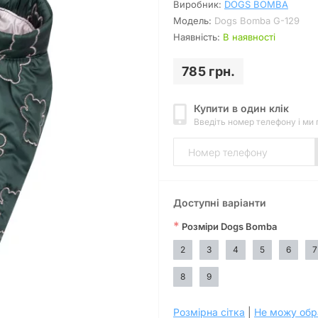
Виробник:
DOGS BOMBA
Модель:
Dogs Bomba G-129
Наявність:
В наявності
785 грн.
Купити в один клік
Введіть номер телефону і ми
Доступні варіанти
*
Розміри Dogs Bomba
2
3
4
5
6
7
8
9
Розмірна сітка
|
Не можу обр