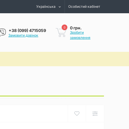
Українська
Особистий кабінет
0 грн.
0
+38 (099) 4715059
Зробити
Замовити дзвінок
замовлення