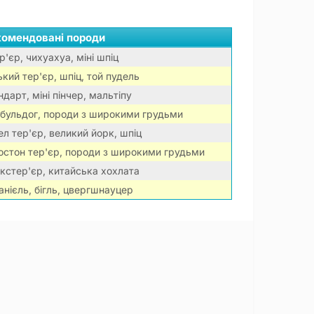
комендовані породи
р'єр, чихуахуа, міні шпіц
ий тер'єр, шпіц, той пудель
дарт, міні пінчер, мальтіпу
 бульдог, породи з широкими грудьми
л тер'єр, великий йорк, шпіц
остон тер'єр, породи з широкими грудьми
кстер'єр, китайська хохлата
анієль, бігль, цвергшнауцер