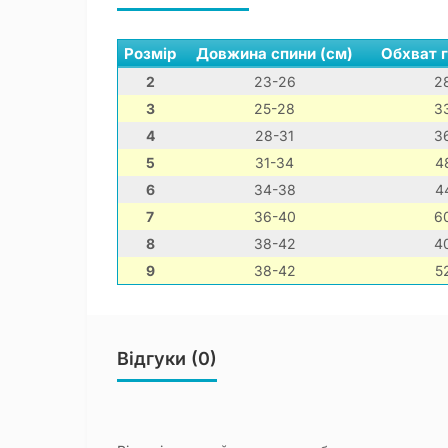
Розмір
Довжина спини (см)
Обхват г
2
23-26
2
3
25-28
3
4
28-31
3
5
31-34
4
6
34-38
4
7
36-40
6
8
38-42
4
9
38-42
5
Відгуки (0)