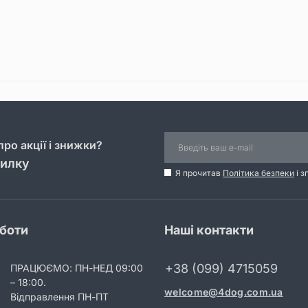
ро акції і знижки?
силку
Я прочитав
Політика безпеки
і з
оботи
Наші контакти
+38 (099) 4715059
ПРАЦЮЄМО: ПН-НЕД 09:00
– 18:00.
welcome@4dog.com.ua
Відправлення ПН-ПТ