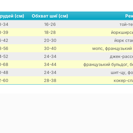
рудей (см)
Обхват шиї (см)
Ре
8-34
16-26
той-те
3-39
18-28
йоркширськ
6-42
20-30
йорк стан
8-56
30-40
мопс, французький
4-52
24-34
джек-рассе
0-68
34-44
французький бульдог, б
0-48
24-34
шит-цу, фо
2-60
28-38
кокер-сп