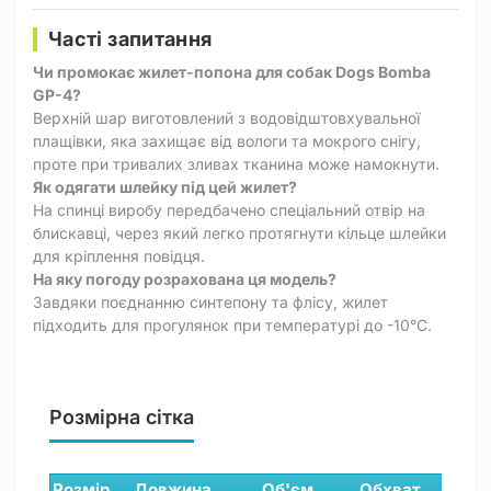
Часті запитання
Чи промокає жилет-попона для собак Dogs Bomba
GP-4?
Верхній шар виготовлений з водовідштовхувальної
плащівки, яка захищає від вологи та мокрого снігу,
проте при тривалих зливах тканина може намокнути.
Як одягати шлейку під цей жилет?
На спинці виробу передбачено спеціальний отвір на
блискавці, через який легко протягнути кільце шлейки
для кріплення повідця.
На яку погоду розрахована ця модель?
Завдяки поєднанню синтепону та флісу, жилет
підходить для прогулянок при температурі до -10°C.
Розмірна сітка
Розмір
Довжина
Об'єм
Обхват