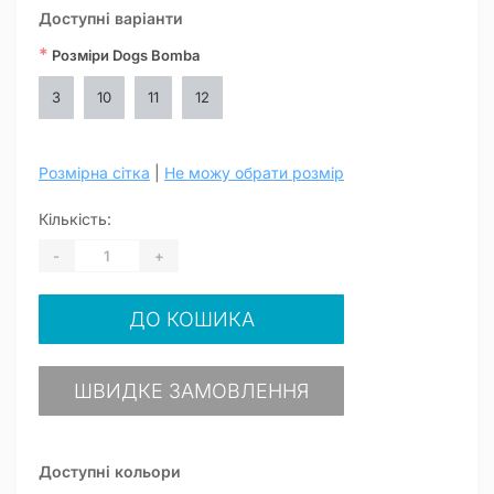
Доступні варіанти
*
Розміри Dogs Bomba
3
10
11
12
Розмірна сітка
|
Не можу обрати розмір
Кількість:
-
+
ДО КОШИКА
ШВИДКЕ ЗАМОВЛЕННЯ
Доступні кольори