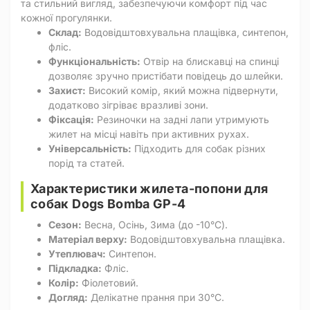
та стильний вигляд, забезпечуючи комфорт під час
кожної прогулянки.
Склад:
Водовідштовхувальна плащівка, синтепон,
фліс.
Функціональність:
Отвір на блискавці на спинці
дозволяє зручно пристібати повідець до шлейки.
Захист:
Високий комір, який можна підвернути,
додатково зігріває вразливі зони.
Фіксація:
Резиночки на задні лапи утримують
жилет на місці навіть при активних рухах.
Універсальність:
Підходить для собак різних
порід та статей.
Характеристики жилета-попони для
собак Dogs Bomba GP-4
Сезон:
Весна, Осінь, Зима (до -10°C).
Матеріал верху:
Водовідштовхувальна плащівка.
Утеплювач:
Синтепон.
Підкладка:
Фліс.
Колір:
Фіолетовий.
Догляд:
Делікатне прання при 30°C.