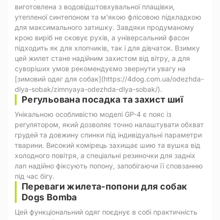
виготовлена з водовідштовхувальної плащівки,
утепленої синтепоном та м'якою флісовою підкладкою
для максимального затишку. Завдяки продуманому
крою виріб не сковує рухів, а універсальний фасон
підходить як для хлопчиків, так і для дівчаток. Взимку
цей жилет стане надійним захистом від вітру, а для
суворіших умов рекомендуємо звернути увагу на
[зимовий одяг для собак](https://4dog.com.ua/odezhda-
dlya-sobak/zimnyaya-odezhda-dlya-sobak/).
Регульована посадка та захист шиї
Унікальною особливістю моделі GP-4 є пояс із
регулятором, який дозволяє точно налаштувати обхват
грудей та довжину спинки під індивідуальні параметри
тварини. Високий комірець захищає шию та вушка від
холодного повітря, а спеціальні резиночки для задніх
лап надійно фіксують попону, запобігаючи її сповзанню
під час бігу.
Переваги жилета-попони для собак
Dogs Bomba
Цей функціональний одяг поєднує в собі практичність