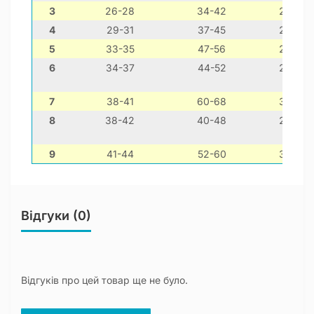
3
26-28
34-42
22-32
4
29-31
37-45
22-32
5
33-35
47-56
28-38
6
34-37
44-52
28-38
7
38-41
60-68
30-40
8
38-42
40-48
26-36
9
41-44
52-60
30-40
Відгуки (0)
Відгуків про цей товар ще не було.