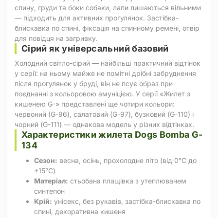
спину, груди та боки собаки, лапи лишаються вільними
— підходить для активних прогулянок. Застібка-
блискавка по спині, фіксація на спинному ремені, отвір
для повідця на загривку.
Сірий як універсальний базовий
Холодний світло-сірий — найбільш практичний відтінок
у серії: на ньому майже не помітні дрібні забруднення
після прогулянок у бруді, він не псує образ при
поєднанні з кольоровою амуніцією. У серії «Жилет з
кишенею G-» представлені ще чотири кольори:
червоний (G-96), салатовий (G-97), бузковий (G-110) і
чорний (G-111) — однакова модель у різних відтінках.
Характеристики жилета Dogs Bomba G-
134
Сезон:
весна, осінь, прохолодне літо (від 0°C до
+15°C)
Матеріал:
стьобана плащівка з утеплювачем
синтепон
Крій:
унісекс, без рукавів, застібка-блискавка по
спині, декоративна кишеня