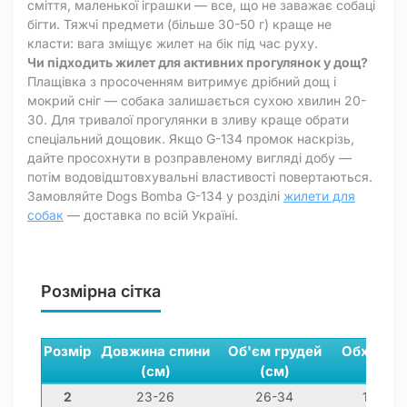
сміття, маленької іграшки — все, що не заважає собаці
бігти. Тяжчі предмети (більше 30-50 г) краще не
класти: вага зміщує жилет на бік під час руху.
Чи підходить жилет для активних прогулянок у дощ?
Плащівка з просоченням витримує дрібний дощ і
мокрий сніг — собака залишається сухою хвилин 20-
30. Для тривалої прогулянки в зливу краще обрати
спеціальний дощовик. Якщо G-134 промок наскрізь,
дайте просохнути в розправленому вигляді добу —
потім водовідштовхувальні властивості повертаються.
Замовляйте Dogs Bomba G-134 у розділі
жилети для
собак
— доставка по всій Україні.
Розмірна сітка
Розмір
Довжина спини
Об'єм грудей
Обхват ш
(см)
(см)
(см)
2
23-26
26-34
16-26