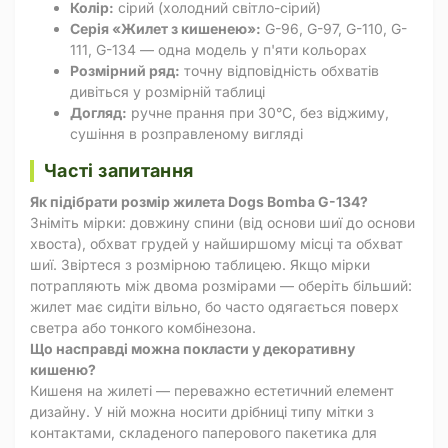
Колір:
сірий (холодний світло-сірий)
Серія «Жилет з кишенею»:
G-96, G-97, G-110, G-
111, G-134 — одна модель у п'яти кольорах
Розмірний ряд:
точну відповідність обхватів
дивіться у розмірній таблиці
Догляд:
ручне прання при 30°C, без віджиму,
сушіння в розправленому вигляді
Часті запитання
Як підібрати розмір жилета Dogs Bomba G-134?
Зніміть мірки: довжину спини (від основи шиї до основи
хвоста), обхват грудей у найширшому місці та обхват
шиї. Звіртеся з розмірною таблицею. Якщо мірки
потрапляють між двома розмірами — оберіть більший:
жилет має сидіти вільно, бо часто одягається поверх
светра або тонкого комбінезона.
Що насправді можна покласти у декоративну
кишеню?
Кишеня на жилеті — переважно естетичний елемент
дизайну. У ній можна носити дрібниці типу мітки з
контактами, складеного паперового пакетика для