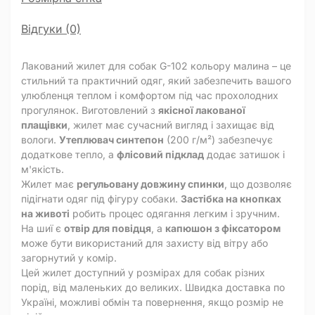
Відгуки (0)
Лакований жилет для собак G-102 кольору малина – це
стильний та практичний одяг, який забезпечить вашого
улюбленця теплом і комфортом під час прохолодних
прогулянок. Виготовлений з
якісної лакованої
плащівки
, жилет має сучасний вигляд і захищає від
вологи.
Утеплювач синтепон
(200 г/м²) забезпечує
додаткове тепло, а
флісовий підклад
додає затишок і
м'якість.
Жилет має
регульовану довжину спинки
, що дозволяє
підігнати одяг під фігуру собаки.
Застібка на кнопках
на животі
робить процес одягання легким і зручним.
На шиї є
отвір для повідця
, а
капюшон з фіксатором
може бути використаний для захисту від вітру або
загорнутий у комір.
Цей жилет доступний у розмірах для собак різних
порід, від маленьких до великих. Швидка доставка по
Україні, можливі обмін та повернення, якщо розмір не