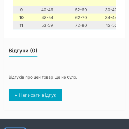
9
40-46
52-60
30-40
10
48-54
62-70
34-44
л
11
53-59
72-80
42-52
н
Відгуки (0)
Відгуків про цей товар ще не було.
+ Написати відгук