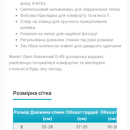
дощу й вітру
Синтепоновий наповнювач для збереження тепла
Флісова підкладка для комфорту та м’якості
Отвір на спинці для зручного прикріплення
шлейки
Резинки на лапах для надійної фіксації
Регульована довжина спинки під різні розміри
Застібка-кнопки на животі для швидкого одягання
Жилет Glem блакитний G-89 допоможе вашому
улюбленцю почуватися комфортно та виглядати
стильно в будь-яку негоду.
Розмірна сітка
Розмір
Довжина спини
Обхват грудей
Обхват шиї
(см)
(см)
(см)
2
25-28
27-35
16-26