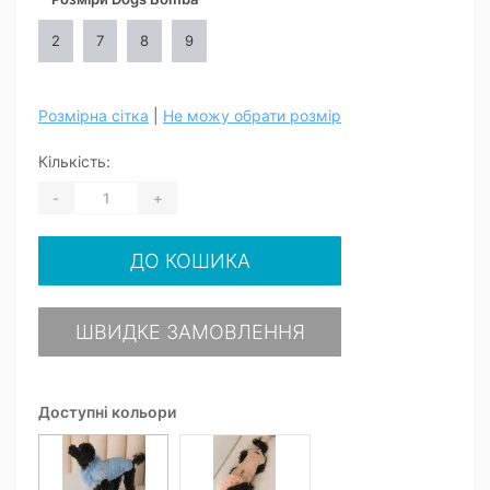
2
7
8
9
Розмірна сітка
|
Не можу обрати розмір
Кількість:
-
+
ДО КОШИКА
ШВИДКЕ ЗАМОВЛЕННЯ
Доступні кольори