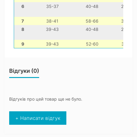
6
35-37
40-48
26-36
7
38-41
58-66
36-46
8
39-43
40-48
28-38
9
39-43
52-60
32-42
Відгуки (0)
Відгуків про цей товар ще не було.
+ Написати відгук