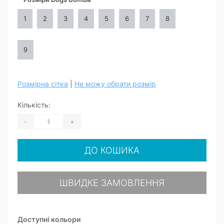
1
2
3
4
5
6
7
8
9
Розмірна сітка
|
Не можу обрати розмір
Кількість:
-
+
ДО КОШИКА
ШВИДКЕ ЗАМОВЛЕННЯ
Доступні кольори