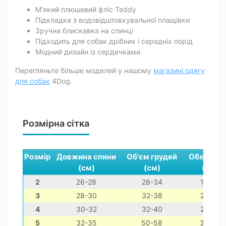
М’який плюшевий фліс Teddy
Підкладка з водовідштовхувальної плащівки
Зручна блискавка на спинці
Підходить для собак дрібних і середніх порід
Модний дизайн із сердечками
Перегляньте більше моделей у нашому
магазині одягу
для собак
4Dog.
Розмірна сітка
Розмір
Довжина спини
Об'єм грудей
Обхват ш
(см)
(см)
(см)
2
26-28
28-34
18-28
3
28-30
32-38
22-32
4
30-32
32-40
22-32
5
32-35
50-58
34-44