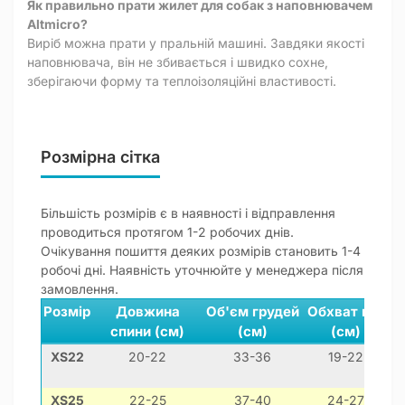
Як правильно прати жилет для собак з наповнювачем
Altmicro?
Виріб можна прати у пральній машині. Завдяки якості
наповнювача, він не збивається і швидко сохне,
зберігаючи форму та теплоізоляційні властивості.
Розмірна сітка
Більшість розмірів є в наявності і відправлення
проводиться протягом 1-2 робочих днів.
Очікування пошиття деяких розмірів становить 1-4
робочі дні. Наявність уточнюйте у менеджера після
замовлення.
Розмір
Довжина
Об'єм грудей
Обхват шиї
спини (см)
(см)
(см)
XS22
20-22
33-36
19-22
м
XS25
22-25
37-40
24-27