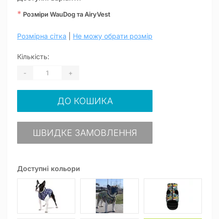
*
Розміри WauDog та AiryVest
Розмірна сітка
|
Не можу обрати розмір
Кількість:
-
+
ДО КОШИКА
ШВИДКЕ ЗАМОВЛЕННЯ
Доступні кольори