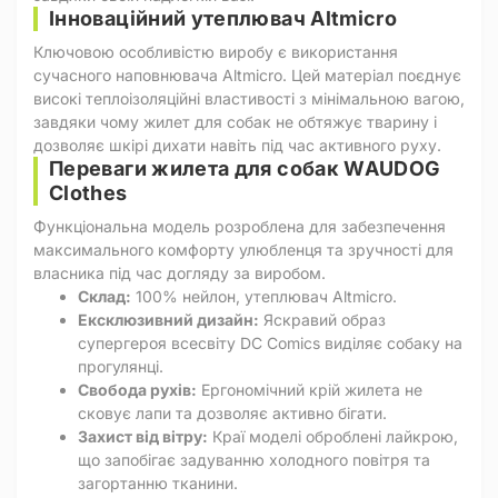
Інноваційний утеплювач Altmicro
Ключовою особливістю виробу є використання
сучасного наповнювача Altmicro. Цей матеріал поєднує
високі теплоізоляційні властивості з мінімальною вагою,
завдяки чому жилет для собак не обтяжує тварину і
дозволяє шкірі дихати навіть під час активного руху.
Переваги жилета для собак WAUDOG
Clothes
Функціональна модель розроблена для забезпечення
максимального комфорту улюбленця та зручності для
власника під час догляду за виробом.
Склад:
100% нейлон, утеплювач Altmicro.
Ексклюзивний дизайн:
Яскравий образ
супергероя всесвіту DC Comics виділяє собаку на
прогулянці.
Свобода рухів:
Ергономічний крій жилета не
сковує лапи та дозволяє активно бігати.
Захист від вітру:
Краї моделі оброблені лайкрою,
що запобігає задуванню холодного повітря та
загортанню тканини.