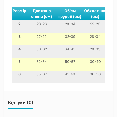
Розмір
Довжина
Об'єм
Обхват шиї
спини (см)
грудей (см)
(см)
2
23-26
28-34
22-28
мін
3
27-29
32-39
28-34
чиху
4
30-32
34-43
28-35
й
5
32-34
50-57
30-40
мо
6
35-37
41-49
30-38
то
Відгуки (0)