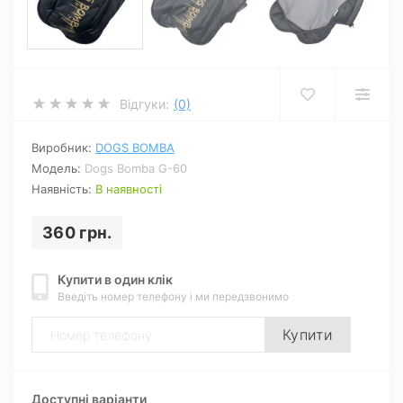
Відгуки:
(0)
Виробник:
DOGS BOMBA
Модель:
Dogs Bomba G-60
Наявність:
В наявності
360 грн.
Купити в один клік
Введіть номер телефону і ми передзвонимо
Купити
Доступні варіанти