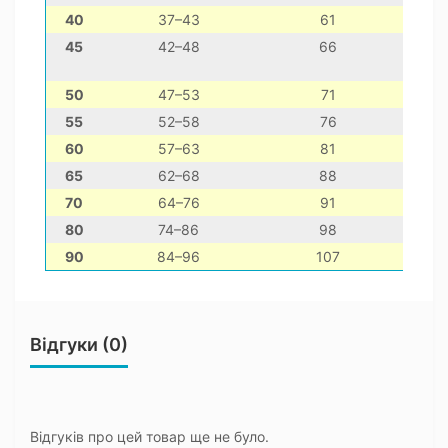
40
37–43
61
вест-
45
42–48
66
к
50
47–53
71
55
52–58
76
с
60
57–63
81
65
62–68
88
70
64–76
91
р
80
74–86
98
90
84–96
107
с
Відгуки (0)
Відгуків про цей товар ще не було.