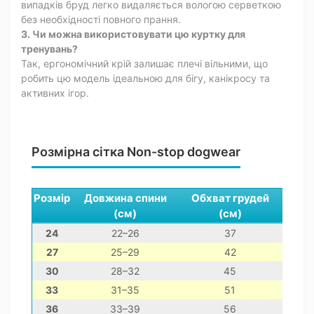
випадків бруд легко видаляється вологою серветкою
без необхідності повного прання.
3. Чи можна використовувати цю куртку для
тренувань?
Так, ергономічний крій залишає плечі вільними, що
робить цю модель ідеальною для бігу, канікросу та
активних ігор.
Розмірна сітка Non-stop dogwear
Розмір
Довжина спини
Обхват грудей
(см)
(см)
24
22–26
37
27
25–29
42
30
28–32
45
33
31–35
51
дже
36
33–39
56