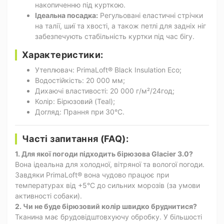
накопиченню під курткою.
Ідеальна посадка:
Регульовані еластичні стрічки
на талії, шиї та хвості, а також петлі для задніх ніг
забезпечують стабільність куртки під час бігу.
Характеристики:
Утеплювач: PrimaLoft® Black Insulation Eco;
Водостійкість: 20 000 мм;
Дихаючі властивості: 20 000 г/м²/24год;
Колір: Бірюзовий (Teal);
Догляд: Прання при 30°C.
Часті запитання (FAQ):
1. Для якої погоди підходить бірюзова Glacier 3.0?
Вона ідеальна для холодної, вітряної та вологої погоди.
Завдяки PrimaLoft® вона чудово працює при
температурах від +5°C до сильних морозів (за умови
активності собаки).
2. Чи не буде бірюзовий колір швидко бруднитися?
Тканина має брудовідштовхуючу обробку. У більшості