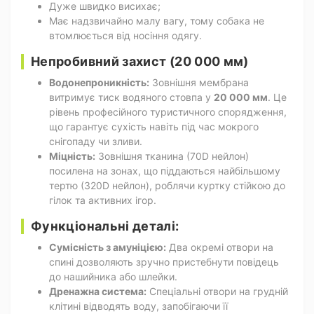
Дуже швидко висихає;
Має надзвичайно малу вагу, тому собака не
втомлюється від носіння одягу.
Непробивний захист (20 000 мм)
Водонепроникність:
Зовнішня мембрана
витримує тиск водяного стовпа у
20 000 мм
. Це
рівень професійного туристичного спорядження,
що гарантує сухість навіть під час мокрого
снігопаду чи зливи.
Міцність:
Зовнішня тканина (70D нейлон)
посилена на зонах, що піддаються найбільшому
тертю (320D нейлон), роблячи куртку стійкою до
гілок та активних ігор.
Функціональні деталі:
Сумісність з амуніцією:
Два окремі отвори на
спині дозволяють зручно пристебнути повідець
до нашийника або шлейки.
Дренажна система:
Спеціальні отвори на грудній
клітині відводять воду, запобігаючи її