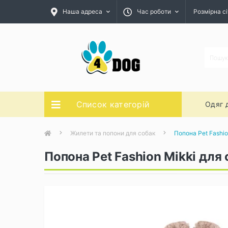
Наша адреса
Час роботи
Розмірна сі
Список категорій
Одяг 
Жилети та попони для собак
Попона Pet Fashi
Попона Pet Fashion Mikki для