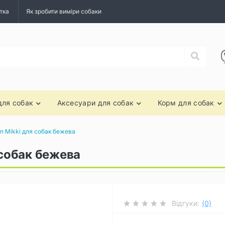
тка
Як зробити виміри собаки
для собак
Аксесуари для собак
Корм для собак
on Mikki для собак бежева
 собак бежева
Відгуки:
(0)