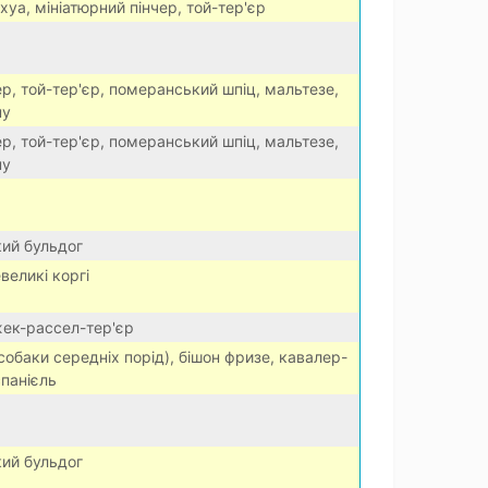
уа, мініатюрний пінчер, той-тер'єр
р, той-тер'єр, померанський шпіц, мальтезе,
пу
р, той-тер'єр, померанський шпіц, мальтезе,
пу
ий бульдог
великі коргі
жек-рассел-тер'єр
собаки середніх порід), бішон фризе, кавалер-
спанієль
ий бульдог