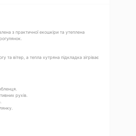
влена з практичної екошкіри та утеплена
рогулянок.
 та вітер, а тепла хутряна підкладка зігріває
юбленця.
тивних рухів.
.
лянку.