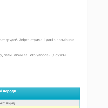
ат грудей. Звірте отримані дані з розмірною
ігу, залишаючи вашого улюбленця сухим.
і породи
них порід