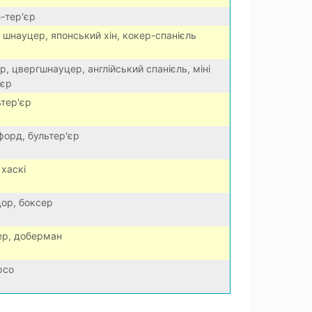
-тер'єр
, шнауцер, японський хін, кокер-спанієль
р, цвергшнауцер, англійський спанієль, міні
'єр
ьтер'єр
форд, бультер'єр
хаскі
дор, боксер
ер, доберман
рсо