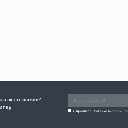
ро акції і знижки?
силку
Я прочитав
Політика безпеки
і з