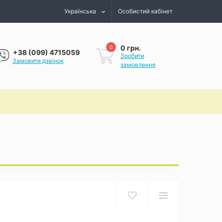
Українська
Особистий кабінет
0 грн.
0
+38 (099) 4715059
Зробити
Замовити дзвінок
замовлення