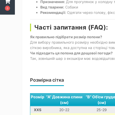
Призначення:
Для прогулянок у холодну т
Вид тварини:
Собаки
0
Рекомендації:
Одягати через голову, фікс
Часті запитання (FAQ):
Як правильно підібрати розмір попони?
Для вибору правильного розміру необхідно вимі
сіткою виробника, яка доступна на сторінці тов
Чи підходить ця попона для дощової погоди?
Так, зовнішній шар з екошкіри має водовідштов
Розмірна сітка
Розмір
“А” Довжина спини
“В” Об’єм груд
(см)
(см)
XXS
20-22
25-29