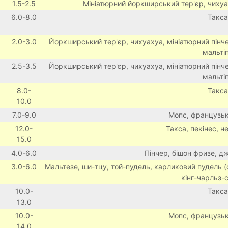
1.5-2.5
Мініатюрний йоркширський тер'єр, чихуах
6.0-8.0
Такса
2.0-3.0
Йоркширський тер'єр, чихуахуа, мініатюрний пінче
мальті
2.5-3.5
Йоркширський тер'єр, чихуахуа, мініатюрний пінче
мальті
8.0-
Такса
10.0
7.0-9.0
Мопс, французьк
12.0-
Такса, пекінес, не
15.0
4.0-6.0
Пінчер, бішон фризе, д
3.0-6.0
Мальтезе, ши-тцу, той-пудель, карликовий пудель (
кінг-чарльз-
10.0-
Такса
13.0
10.0-
Мопс, французьк
14.0