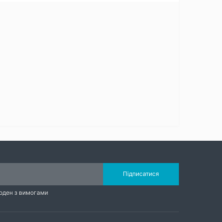
Підписатися
годен з вимогами