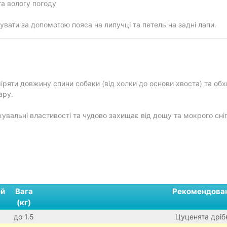
а вологу погоду
увати за допомогою пояса на липучці та петель на задні лапи.
ряти довжину спини собаки (від холки до основи хвоста) та обхв
ару.
хувальні властивості та чудово захищає від дощу та мокрого сн
ей
Вага
Рекомендован
(кг)
до 1.5
Цуценята дріб