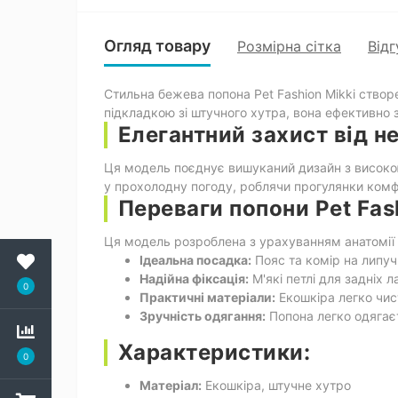
Огляд товару
Розмірна сітка
Відг
Стильна бежева попона Pet Fashion Mikki створ
підкладкою зі штучного хутра, вона ефективно 
Елегантний захист від н
Ця модель поєднує вишуканий дизайн з високою 
у прохолодну погоду, роблячи прогулянки ком
Переваги попони Pet Fash
Ця модель розроблена з урахуванням анатомії 
Ідеальна посадка:
Пояс та комір на липуч
Надійна фіксація:
М'які петлі для задніх л
0
Практичні матеріали:
Екошкіра легко чист
Зручність одягання:
Попона легко одягаєт
Характеристики:
0
Матеріал:
Екошкіра, штучне хутро