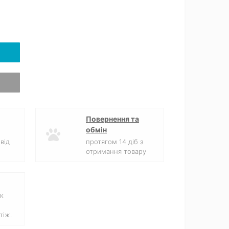
Повернення та
обмін
від
протягом 14 діб з
отримання товару
к
тіж.