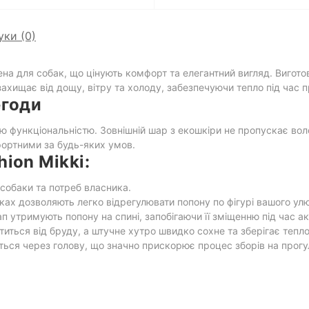
уки (0)
ена для собак, що цінують комфорт та елегантний вигляд. Вигото
захищає від дощу, вітру та холоду, забезпечуючи тепло під час п
егоди
функціональністю. Зовнішній шар з екошкіри не пропускає вологу
фортними за будь-яких умов.
ion Mikki:
собаки та потреб власника.
ках дозволяють легко відрегулювати попону по фігурі вашого ул
ап утримують попону на спині, запобігаючи її зміщенню під час ак
иться від бруду, а штучне хутро швидко сохне та зберігає тепло
ься через голову, що значно прискорює процес зборів на прогу