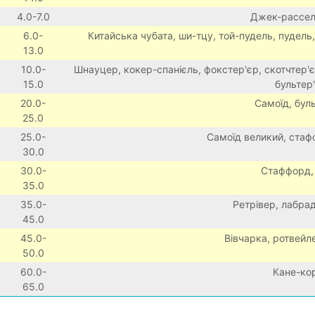
4.0-7.0
Джек-рассел
6.0-
Китайська чубата, ши-тцу, той-пудель, пудель
13.0
10.0-
Шнауцер, кокер-спанієль, фокстер'єр, скотчтер'є
15.0
бультер
20.0-
Самоїд, бул
25.0
25.0-
Самоїд великий, стаф
30.0
30.0-
Стаффорд, 
35.0
35.0-
Ретрівер, лабра
45.0
45.0-
Вівчарка, ротвейл
50.0
60.0-
Кане-ко
65.0