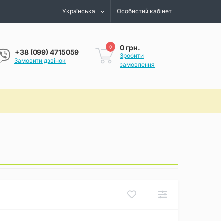
Українська
Особистий кабінет
0 грн.
0
+38 (099) 4715059
Зробити
Замовити дзвінок
замовлення