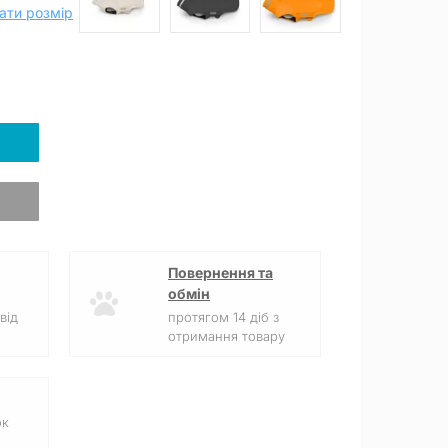
ати розмір
Повернення та
обмін
від
протягом 14 діб з
отримання товару
ок