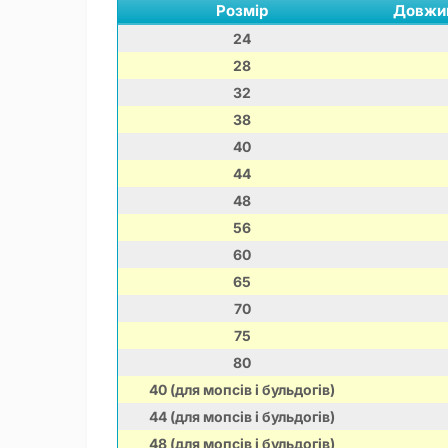
Розмір
Довжин
24
28
32
38
40
44
48
56
60
65
70
75
80
40 (для мопсів і бульдогів)
44 (для мопсів і бульдогів)
48 (для мопсів і бульдогів)