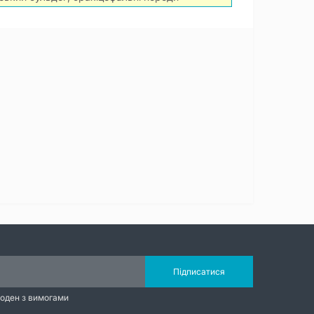
Підписатися
годен з вимогами