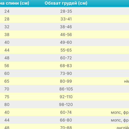
а спини (см)
Обхват грудей (см)
24
28-35
28
33-41
32
38-46
38
46-56
40
49-60
44
55-65
48
60-72
56
68-83
60
73-90
65
80-99
ні
70
86-105
75
92-110
80
98-120
40
60-74
мопс, фр
44
66-80
мопс, фр
48
70-88
англі