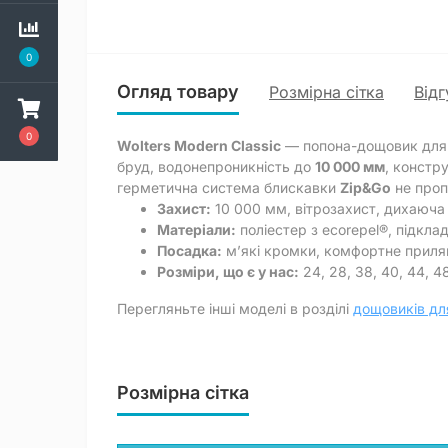
0
Огляд товару
Розмірна сітка
Відг
0
Wolters Modern Classic
— попона-дощовик для с
бруд, водонепроникність до
10 000 мм
, констр
герметична система блискавки
Zip&Go
не проп
Захист:
10 000 мм, вітрозахист, дихаюча
Матеріали:
поліестер з ecorepel®, підкла
Посадка:
м’які кромки, комфортне приля
Розміри, що є у нас:
24, 28, 38, 40, 44, 48
Перегляньте інші моделі в розділі
дощовиків дл
Розмірна сітка