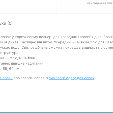
накладений плат
уки (0)
обак у коричневому кольорі для холодних і вологих днів. Зовн
укція дихає і захищає від вітру. Усередині — м’який фліс для б
ускає воду. Світловідбивна смужка покращує видимість у сутін
 структура.
дка — фліс,
PFC-free
.
гання, швидке надягання.
, 56, 60 см.
я собак
або зберіть образ із
зимового одягу для собак
.