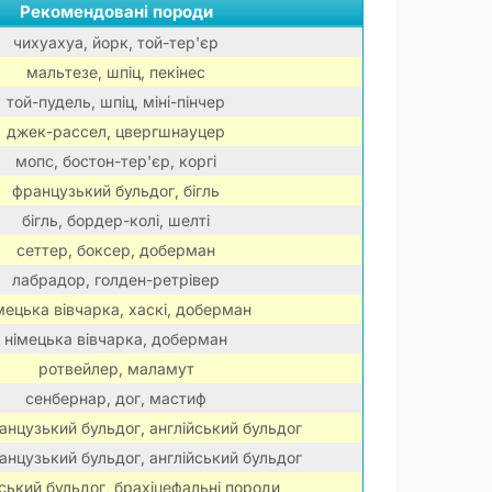
Рекомендовані породи
чихуахуа, йорк, той-тер'єр
мальтезе, шпіц, пекінес
той-пудель, шпіц, міні-пінчер
джек-рассел, цвергшнауцер
мопс, бостон-тер'єр, коргі
французький бульдог, бігль
бігль, бордер-колі, шелті
сеттер, боксер, доберман
лабрадор, голден-ретрівер
мецька вівчарка, хаскі, доберман
німецька вівчарка, доберман
ротвейлер, маламут
сенбернар, дог, мастиф
анцузький бульдог, англійський бульдог
анцузький бульдог, англійський бульдог
йський бульдог, брахіцефальні породи