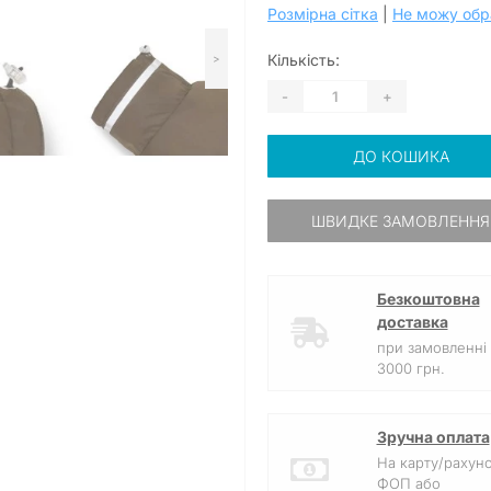
Розмірна сітка
|
Не можу обр
Кількість:
>
-
+
ДО КОШИКА
ШВИДКЕ ЗАМОВЛЕННЯ
Безкоштовна
доставка
при замовленні 
3000 грн.
Зручна оплата
На карту/рахун
ФОП або