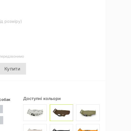
від розміру)
 передзвонимо
Купити
Доступні кольори
собак
0