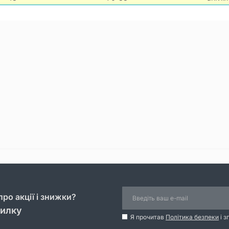
ро акції і знижки?
силку
Я прочитав
Політика безпеки
і з