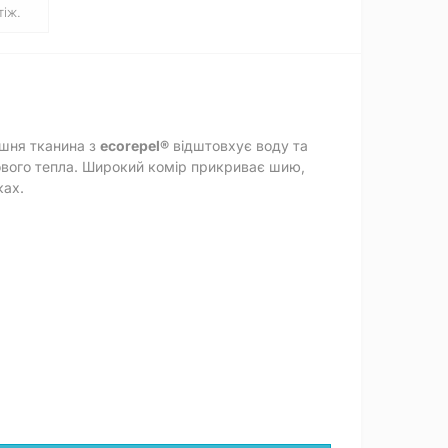
іж.
ішня тканина з
ecorepel®
відштовхує воду та
азового тепла. Широкий комір прикриває шию,
ках.