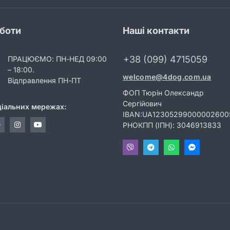
оботи
Наші контакти
+38 (099) 4715059
ПРАЦЮЄМО: ПН-НЕД 09:00
– 18:00.
welcome@4dog.com.ua
Відправлення ПН-ПТ
ФОП Тюрін Олександр
Сергійович
ціальних мережах:
IBAN:UA12305299000002600
РНОКПП (ІПН): 3046913833