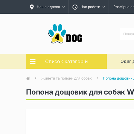
Наша адреса
Час роботи
Розмірна сі
Список категорій
Одяг 
Жилети та попони для собак
Попона дощовик д
Попона дощовик для собак Wo