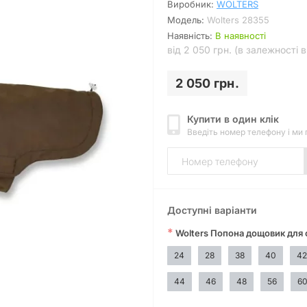
Виробник:
WOLTERS
Модель:
Wolters 28355
Наявність:
В наявності
від 2 050 грн. (в залежності 
2 050 грн.
Купити в один клік
Введіть номер телефону і ми
Доступні варіанти
*
Wolters Попона дощовик для 
24
28
38
40
42
44
46
48
56
6