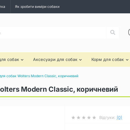
тка
Як зробити виміри собаки
для собак
Аксесуари для собак
Корм для собак
ля собак Wolters Modern Classic, коричневий
lters Modern Classic, коричневий
Відгуки:
(0)