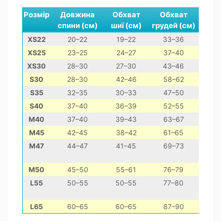
Розмір
Довжина
Обхват
Обхват
спини (см)
шиї (см)
грудей (см)
XS22
20–22
19–22
33–36
чи
XS25
23–25
24–27
37–40
йор
XS30
28–30
27–30
43–46
поме
S30
28–30
42–46
58–62
S35
32–35
30–33
47–50
S40
37–40
36–39
52–55
цв
M40
37–40
39–43
63–67
б
M45
42–45
38–42
61–65
коке
M47
44–47
41–45
69–73
M50
45–50
55–61
76–79
L55
50–55
50–55
77–80
L65
60–65
60–65
87–90
німе