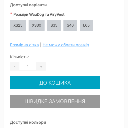
Доступні варіанти
*
Розміри WauDog та AiryVest
XS25
XS30
S35
S40
L65
Розмірна сітка
|
Не можу обрати розмір
Кількість:
-
+
ДО КОШИКА
ШВИДКЕ ЗАМОВЛЕННЯ
Доступні кольори