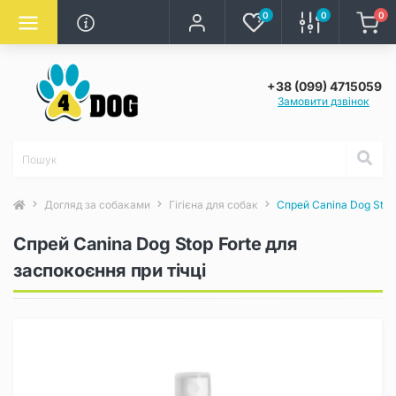
0
0
0
+38 (099) 4715059
Замовити дзвінок
Догляд за собаками
Гігієна для собак
Спрей Canina Dog Stop 
Спрей Canina Dog Stop Forte для
заспокоєння при тічці