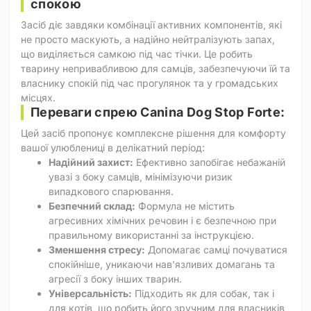
спокою
Засіб діє завдяки комбінації активних компонентів, які
не просто маскують, а надійно нейтралізують запах,
що виділяється самкою під час тічки. Це робить
тварину непривабливою для самців, забезпечуючи їй та
власнику спокій під час прогулянок та у громадських
місцях.
Переваги спрею Canina Dog Stop Forte:
Цей засіб пропонує комплексне рішення для комфорту
вашої улюблениці в делікатний період:
Надійний захист:
Ефективно запобігає небажаній
увазі з боку самців, мінімізуючи ризик
випадкового спарювання.
Безпечний склад:
Формула не містить
агресивних хімічних речовин і є безпечною при
правильному використанні за інструкцією.
Зменшення стресу:
Допомагає самці почуватися
спокійніше, уникаючи нав'язливих домагань та
агресії з боку інших тварин.
Універсальність:
Підходить як для собак, так і
для котів, що робить його зручним для власників