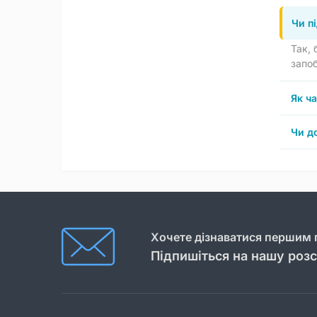
Чи п
Так, 
запоб
Як ч
Чи д
Хочете дізнаватися першим п
Підпишіться на нашу роз