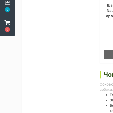
Ша
0
Nat
аро
0
Чо
Обираюч
собаки.
Т
З
Б
т