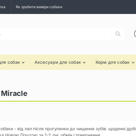
тка
Як зробити виміри собаки
для собак
Аксесуари для собак
Корм для собак
 Miracle
 собаки - від лап після прогулянки до чищення зубів: щоденні дрібн
а Новою Поштою за 1-2 дні, обмін і повернення.