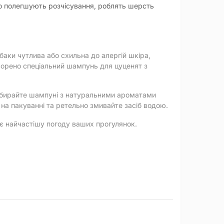
о полегшують розчісування, роблять шерсть
баки чутлива або схильна до алергій шкіра,
творено спеціальний шампунь для цуценят з
обирайте шампуні з натуральними ароматами
 на пакуванні та ретельно змивайте засіб водою.
ає найчастішу погоду ваших прогулянок.