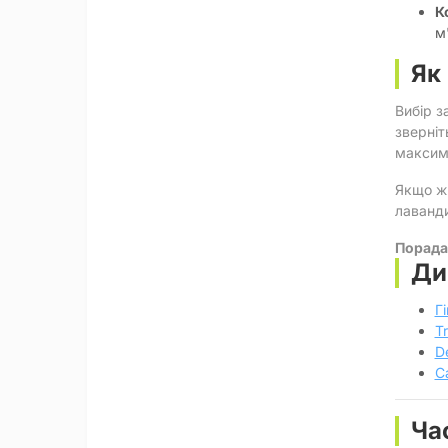
К
м
Як 
Вибір з
зверніт
максим
Якщо ж
лаванди
Порада
Ди
Г
Tr
D
C
Ча