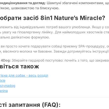
ондиціонування та догляд:
Шампуні збагачені компонентами, щ
'якою, шовковистою та блискучою.
обрати засіб 8in1 Nature’s Miracle?
алежить від індивідуальних потреб вашого улюбленця. Якщо у со
ь увагу на гіпоалергенну лінійку. Для наймолодших хвостиків с
ально делікатною формулою.
 ви просто хочете подарувати собаці приємну SPA-процедуру, 
, вівсяного молока чи бавовни. Завжди дотримуйтесь інструкції
 4Dog:
Збирайте гардероб поступово: почніть з того, що закрив
віться також
ігієна для собак - весь розділ
ixie
ezynadog
anina
сті запитання (FAQ):