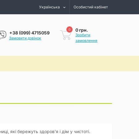
Українська
Особистий кабінет
0 грн.
0
+38 (099) 4715059
Зробити
Замовити дзвінок
замовлення
иці, які бережуть здоров'я і дім у чистоті.