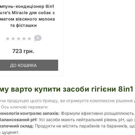
мпунь-кондиціонер 8in1
ure’s Miracle для собак з
матом вівсяного молока
та фісташки
0
723 грн.
ДО КОШИКА
му варто купити засоби гігієни 8in1 
и продукцію цього бренду, ви отримуєте комплексне рішення д
 Ось ключові переваги:
ехнологія контролю запахів:
Формули ефективно розщеплюють та
балансований pH:
Усі засоби мають нейтральний рівень pH, що з
езпечний склад:
Продукти не містять парабенів та барвників, що
а цуценят.