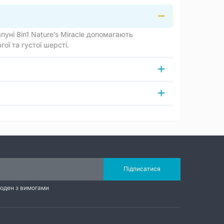
уні 8in1 Nature’s Miracle допомагають
ої та густої шерсті.
Підписатися
годен з вимогами