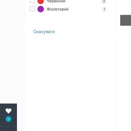
Червоний
3
Фіолетовий
1
Скасувати
0