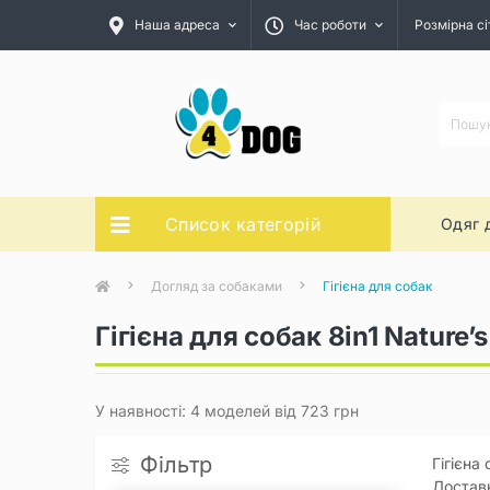
Наша адреса
Час роботи
Розмірна сі
Список категорій
Одяг 
Догляд за собаками
Гігієна для собак
Гігієна для собак 8in1 Nature’s
У наявності: 4 моделей від 723 грн
Фільтр
Гігієна
Доставк