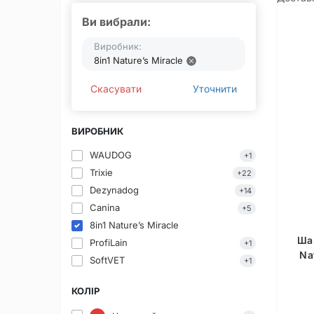
Ви вибрали:
Виробник:
8in1 Nature’s Miracle
Скасувати
Уточнити
ВИРОБНИК
WAUDOG
+1
Trixie
+22
Dezynadog
+14
Canina
+5
8in1 Nature’s Miracle
Ша
ProfiLain
+1
Na
SoftVET
+1
КОЛІР