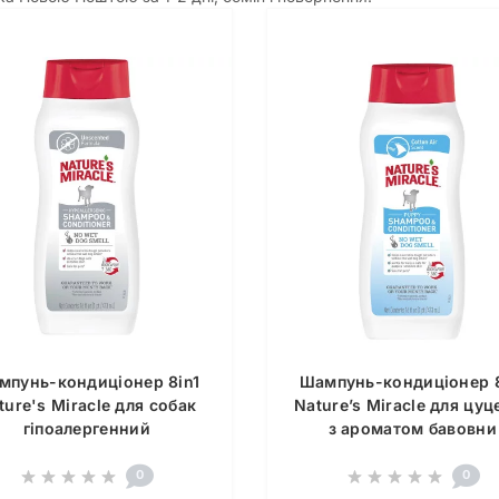
мпунь-кондиціонер 8in1
Шампунь-кондиціонер 8
ture's Miracle для собак
Nature’s Miracle для цуц
гіпоалергенний
з ароматом бавовни
0
0