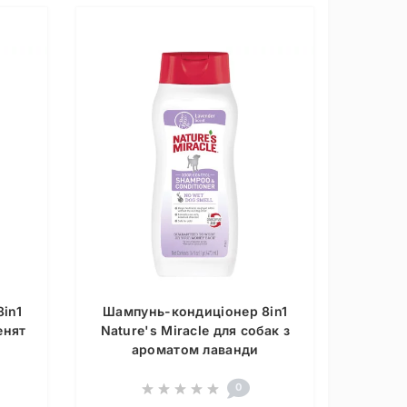
in1
Шампунь-кондиціонер 8in1
енят
Nature's Miracle для собак з
ароматом лаванди
0