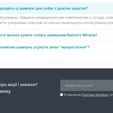
ідходять ці шампуні для собак з довгою шерстю?
безумовно. Завдяки кондиціонуючим компонентам у складі, шамп
ігти утворенню ковтунів та значно полегшують розчісування довг
асто можна купати собаку шампунем Nature’s Miracle?
опоможе шампунь усунути запах "мокрої псини"?
ро акції і знижки?
силку
Я прочитав
Політика безпеки
і з