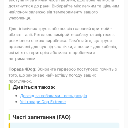
дотягнутися до рани. Вибирайте між легким та щільним
нейлоном залежно від темпераменту вашого
улюбленця.
Для гігієнічних трусів або поясів головний критерій -
обхват талії. Ретельно виміряйте собаку та звіртеся з
розмірною сіткою виробника. Пам'ятайте, що труси
призначені для сук під час тічки, а пояси - для кобелів,
які мітять територію або мають проблеми з
нетриманням.
Порада 4Dog:
Збирайте гардероб поступово: почніть з
того, що закриває найчастішу погоду ваших
прогулянок.
Дивіться також
Догляд за собаками - весь розділ
Усі товари Dog Extreme
Часті запитання (FAQ)