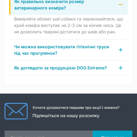
Як правильно визначити розмір
ветеринарного коміра?
Виміряйте обхват шиї собаки та переконайтеся, що
край коміра виступає на 2-3 см за кінчик носа. Це
не дозволить тварині дістатися до швів або ран.
Чи можна використовувати гігієнічні труси
під час прогулянок?
Як доглядати за продукцією DOG Extreme?
Хочете дізнаватися першим про акції і знижки?
Підпишіться на нашу розсилку