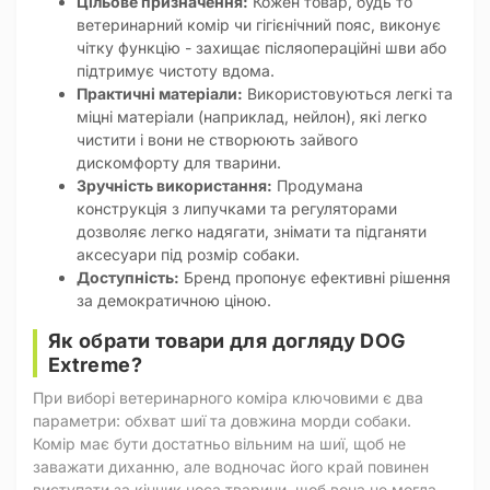
Цільове призначення:
Кожен товар, будь то
ветеринарний комір чи гігієнічний пояс, виконує
чітку функцію - захищає післяопераційні шви або
підтримує чистоту вдома.
Практичні матеріали:
Використовуються легкі та
міцні матеріали (наприклад, нейлон), які легко
чистити і вони не створюють зайвого
дискомфорту для тварини.
Зручність використання:
Продумана
конструкція з липучками та регуляторами
дозволяє легко надягати, знімати та підганяти
аксесуари під розмір собаки.
Доступність:
Бренд пропонує ефективні рішення
за демократичною ціною.
Як обрати товари для догляду DOG
Extreme?
При виборі ветеринарного коміра ключовими є два
параметри: обхват шиї та довжина морди собаки.
Комір має бути достатньо вільним на шиї, щоб не
заважати диханню, але водночас його край повинен
виступати за кінчик носа тварини, щоб вона не могла