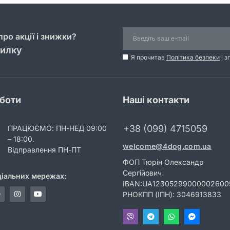
ро акції і знижки?
силку
Я прочитав
Політика безпеки
і з
оботи
Наші контакти
+38 (099) 4715059
ПРАЦЮЄМО: ПН-НЕД 09:00
– 18:00.
welcome@4dog.com.ua
Відправлення ПН-ПТ
ФОП Тюрін Олександр
Сергійович
ціальних мережах:
IBAN:UA12305299000002600
РНОКПП (ІПН): 3046913833