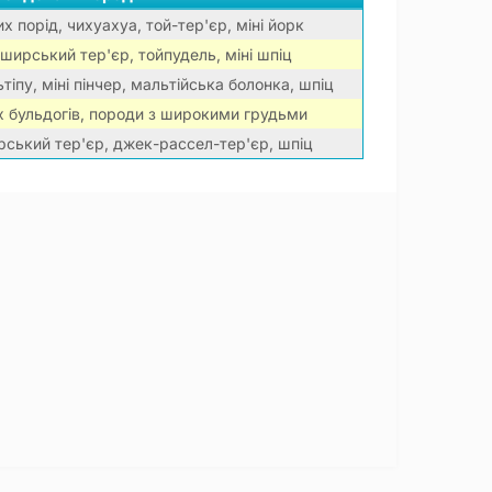
их порід, чихуахуа, той-тер'єр, міні йорк
ширський тер'єр, тойпудель, міні шпіц
іпу, міні пінчер, мальтійська болонка, шпіц
х бульдогів, породи з широкими грудьми
рський тер'єр, джек-рассел-тер'єр, шпіц