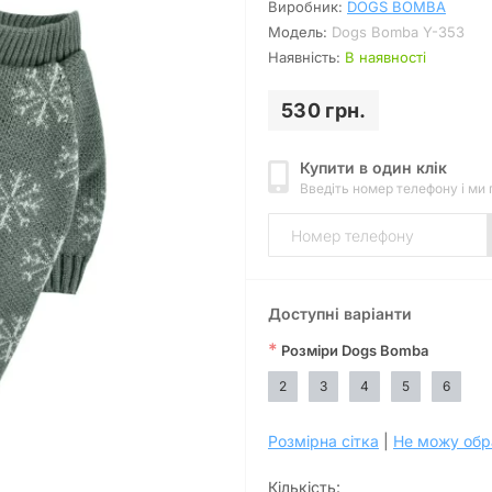
Виробник:
DOGS BOMBA
Модель:
Dogs Bomba Y-353
Наявність:
В наявності
530 грн.
Купити в один клік
Введіть номер телефону і ми
Доступні варіанти
*
Розміри Dogs Bomba
2
3
4
5
6
Розмірна сітка
|
Не можу обр
Кількість: