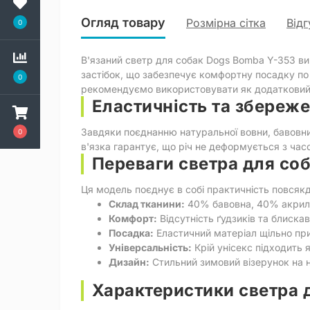
Огляд товару
Розмірна сітка
Відг
0
В'язаний светр для собак Dogs Bomba Y-353 ви
застібок, що забезпечує комфортну посадку по ф
0
рекомендуємо використовувати як додатковий
Еластичність та збереж
Завдяки поєднанню натуральної вовни, бавовни
0
в'язка гарантує, що річ не деформується з часо
Переваги светра для со
Ця модель поєднує в собі практичність повсякд
Склад тканини:
40% бавовна, 40% акрил,
Комфорт:
Відсутність ґудзиків та блиск
Посадка:
Еластичний матеріал щільно при
Універсальність:
Крій унісекс підходить я
Дизайн:
Стильний зимовий візерунок на н
Характеристики светра 