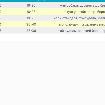
5
16-26
міні собаки, цуценята дрібн
9
16-26
чихуахуа, тойтер'єр, йорк
2
18-28
йорк стандарт, тойпудель, мальт
0
30-40
мопс, цуценята французьки
8
28-36
той пудель, великий йоркши