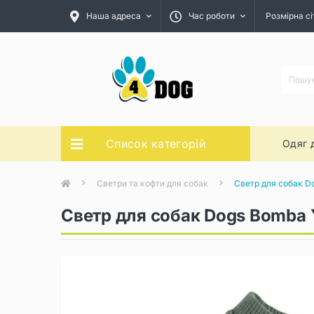
Наша адреса
Час роботи
Розмірна сі
Список категорій
Одяг 
Светри та кофти для собак
Светр для собак D
Светр для собак Dogs Bomba 