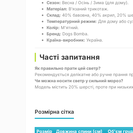
Сезон:
Весна / Осінь / Зима (для дому).
Матеріал:
В'язаний трикотаж.
Склад:
40% бавовна, 40% акрил, 20% ше
Температурний режим:
Для дому або сух
Колір:
М'ятний.
Бренд:
Dogs Bomba.
Країна-виробник:
Україна.
Часті запитання
Як правильно прати цей светр?
Рекомендується делікатне або ручне прання пр
Чи можна носити светр у сильний мороз?
Модель містить 20% шерсті, проте при низьких 
Розмірна сітка
Розмір
Довжина спини (см)
Об'єм груд