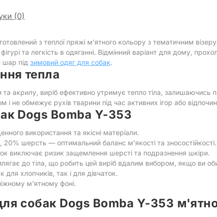
уки (0)
готовлений з теплої пряжі м'ятного кольору з тематичним візер
ігурі та легкість в одяганні. Відмінний варіант для дому, прохол
 шар під
зимовий одяг для собак
.
ення тепла
 та акрилу, виріб ефективно утримує тепло тіла, залишаючись 
м і не обмежує рухів тварини під час активних ігор або відпочин
бак Dogs Bomba Y-353
енного використання та якісні матеріали.
 20% шерсть — оптимальний баланс м'якості та зносостійкості.
авок виключає ризик защемлення шерсті та подразнення шкіри.
лягає до тіла, що робить цей виріб вдалим вибором, якщо ви об
к для хлопчиків, так і для дівчаток.
іжному м'ятному фоні.
для собак Dogs Bomba Y-353 м'ятн