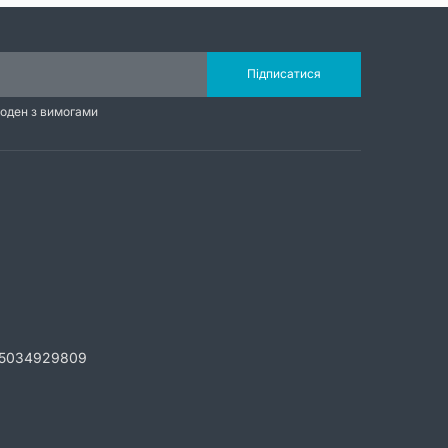
Підписатися
годен з вимогами
5034929809