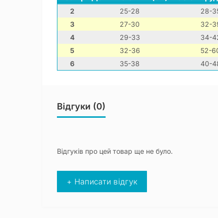
2
25-28
28-3
3
27-30
32-3
4
29-33
34-4
5
32-36
52-6
6
35-38
40-4
Відгуки (0)
Відгуків про цей товар ще не було.
+ Написати відгук