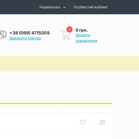
Українська
Особистий кабінет
0 грн.
0
+38 (099) 4715059
Зробити
Замовити дзвінок
замовлення