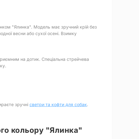
унком "Ялинка". Модель має зручний крій без
одної весни або сухої осені. Взимку
приємним на дотик. Спеціальна стрейчева
ку.
ираєте зручні
светри та кофти для собак
.
ого кольору "Ялинка"