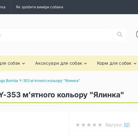
тка
Як зробити виміри собаки
для собак
Аксесуари для собак
Корм для собак
ogs Bomba Y-353 м'ятного кольору "Ялинка"
Y-353 м'ятного кольору "Ялинка"
Відгуки:
(0)