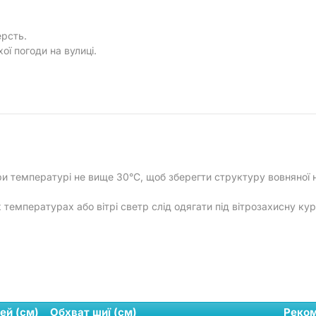
рсть.
ої погоди на вулиці.
и температурі не вище 30°C, щоб зберегти структуру вовняної 
температурах або вітрі светр слід одягати під вітрозахисну ку
ей (см)
Обхват шиї (см)
Реком