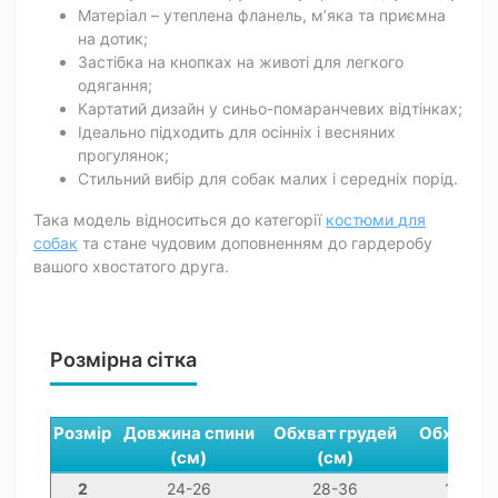
Матеріал – утеплена фланель, м’яка та приємна
на дотик;
Застібка на кнопках на животі для легкого
одягання;
Картатий дизайн у синьо-помаранчевих відтінках;
Ідеально підходить для осінніх і весняних
прогулянок;
Стильний вибір для собак малих і середніх порід.
Така модель відноситься до категорії
костюми для
собак
та стане чудовим доповненням до гардеробу
вашого хвостатого друга.
Розмірна сітка
Розмір
Довжина спини
Обхват грудей
Обхват ш
(см)
(см)
(см)
2
24-26
28-36
14-24