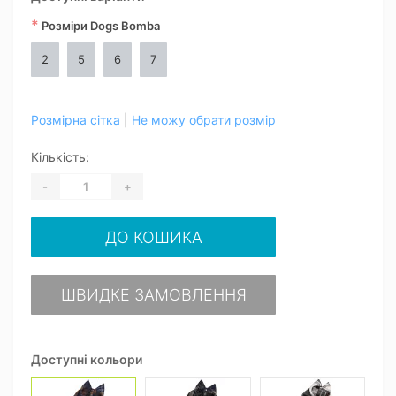
*
Розміри Dogs Bomba
2
5
6
7
Розмірна сітка
|
Не можу обрати розмір
Кількість:
-
+
ДО КОШИКА
ШВИДКЕ ЗАМОВЛЕННЯ
Доступні кольори