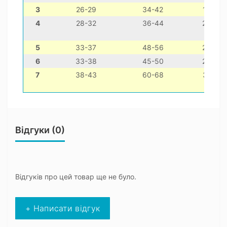
3
26-29
34-42
14-24
4
28-32
36-44
20-30
5
33-37
48-56
24-34
6
33-38
45-50
24-34
7
38-43
60-68
32-42
Відгуки (0)
Відгуків про цей товар ще не було.
+ Написати відгук