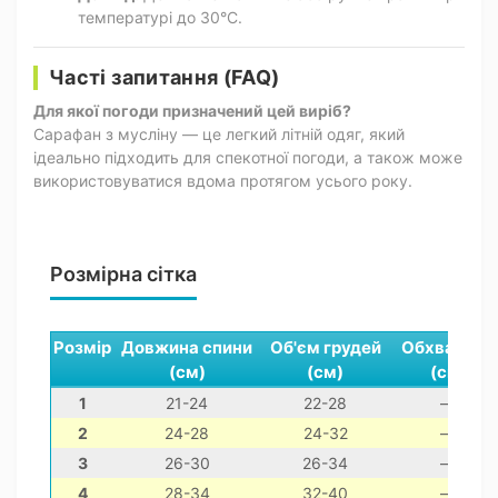
температурі до 30°C.
Часті запитання (FAQ)
Для якої погоди призначений цей виріб?
Сарафан з мусліну — це легкий літній одяг, який
ідеально підходить для спекотної погоди, а також може
використовуватися вдома протягом усього року.
Розмірна сітка
Розмір
Довжина спини
Об'єм грудей
Обхват шиї
(см)
(см)
(см)
1
21-24
22-28
—
2
24-28
24-32
—
3
26-30
26-34
—
4
28-34
32-40
—