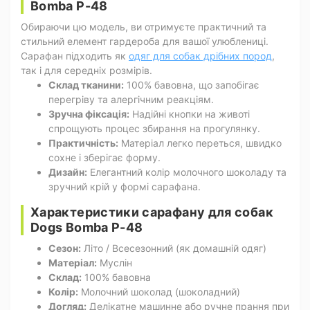
Bomba P-48
Обираючи цю модель, ви отримуєте практичний та
стильний елемент гардероба для вашої улюблениці.
Сарафан підходить як
одяг для собак дрібних пород
,
так і для середніх розмірів.
Склад тканини:
100% бавовна, що запобігає
перегріву та алергічним реакціям.
Зручна фіксація:
Надійні кнопки на животі
спрощують процес збирання на прогулянку.
Практичність:
Матеріал легко переться, швидко
сохне і зберігає форму.
Дизайн:
Елегантний колір молочного шоколаду та
зручний крій у формі сарафана.
Характеристики сарафану для собак
Dogs Bomba P-48
Сезон:
Літо / Всесезонний (як домашній одяг)
Матеріал:
Муслін
Склад:
100% бавовна
Колір:
Молочний шоколад (шоколадний)
Догляд:
Делікатне машинне або ручне прання при