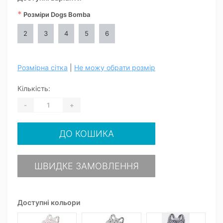
*
Розміри Dogs Bomba
2
3
4
5
6
Розмірна сітка
|
Не можу обрати розмір
Кількість:
-
+
ДО КОШИКА
ШВИДКЕ ЗАМОВЛЕННЯ
Доступні кольори