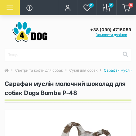
0
0
0
+38 (099) 4715059
Замовити дзвінок
Светри та кофти для собак
Сукні для собак
Сарафан муслін м
Сарафан муслін молочний шоколад для
собак Dogs Bomba P-48