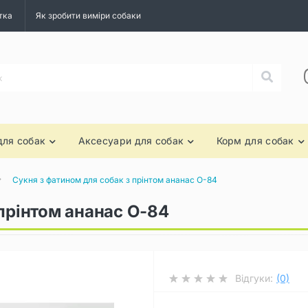
тка
Як зробити виміри собаки
для собак
Аксесуари для собак
Корм для собак
Сукня з фатином для собак з прінтом ананас O-84
 прінтом ананас O-84
Відгуки:
(0)