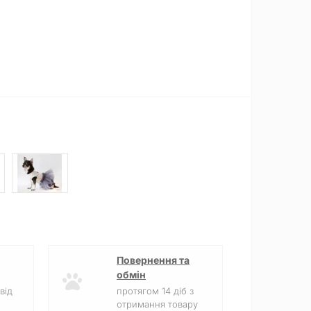
Повернення та
обмін
Диви
від
протягом 14 діб з
отримання товару