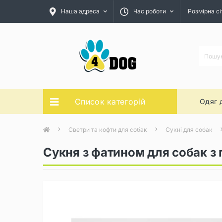
Наша адреса
Час роботи
Розмірна сі
Список категорій
Одяг 
Светри та кофти для собак
Сукні для собак
Сукня з фатином для собак з