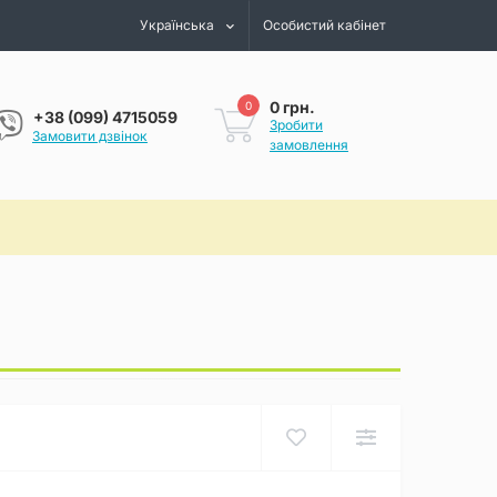
Українська
Особистий кабінет
0 грн.
0
+38 (099) 4715059
Зробити
Замовити дзвінок
замовлення