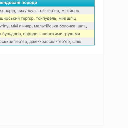
ендовані породи
их порід, чихуахуа, той-тер'єр, міні йорк
ширський тер'єр, тойпудель, міні шпіц
іпу, міні пінчер, мальтійська болонка, шпіц
х бульдогів, породи з широкими грудьми
рський тер'єр, джек-рассел-тер'єр, шпіц