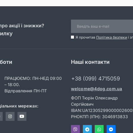
ро акції і знижки?
силку
Я прочитав
Політика безпеки
і з
оботи
Наші контакти
+38 (099) 4715059
ПРАЦЮЄМО: ПН-НЕД 09:00
– 18:00.
welcome@4dog.com.ua
Відправлення ПН-ПТ
ФОП Тюрін Олександр
Сергійович
ціальних мережах:
IBAN:UA12305299000002600
РНОКПП (ІПН): 3046913833