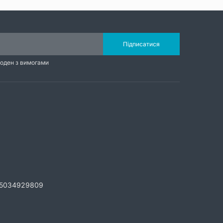
Підписатися
годен з вимогами
5034929809