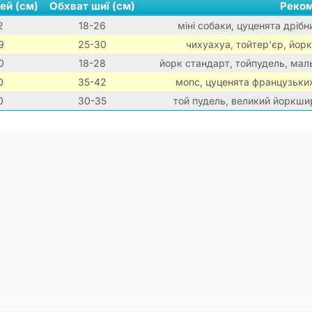
ей (см)
Обхват шиї (см)
Реком
2
18-26
міні собаки, цуценята дрібн
9
25-30
чихуахуа, тойтер'єр, йорк
0
18-28
йорк стандарт, тойпудель, мальт
0
35-42
мопс, цуценята французьки
0
30-35
той пудель, великий йоркши