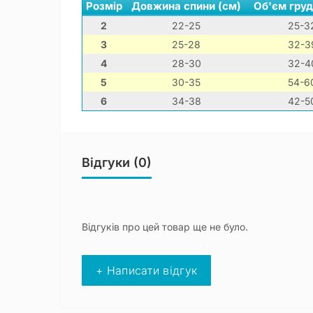
Розмір
Довжина спини (см)
Об'єм груд
2
22-25
25-3
3
25-28
32-3
4
28-30
32-4
5
30-35
54-6
6
34-38
42-5
Відгуки (0)
Відгуків про цей товар ще не було.
+ Написати відгук