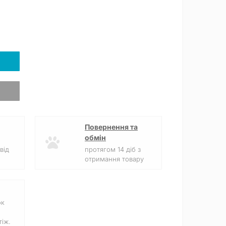
Повернення та
обмін
від
протягом 14 діб з
отримання товару
ок
іж.