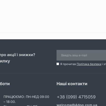
ро акції і знижки?
силку
Я прочитав
Політика безпеки
і з
оботи
Наші контакти
+38 (099) 4715059
ПРАЦЮЄМО: ПН-НЕД 09:00
– 18:00.
welcome@4dog.com.ua