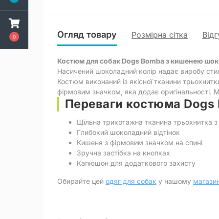
Огляд товару
Розмірна сітка
Відг
0
Костюм для собак Dogs Bomba з кишенею шок
Насичений шоколадний колір надає виробу стил
Костюм виконаний із якісної тканини трьохнитк
фірмовим значком, яка додає оригінальності. М
Переваги костюма Dogs
Щільна трикотажна тканина трьохнитка з
Глибокий шоколадний відтінок
Кишеня з фірмовим значком на спині
Зручна застібка на кнопках
Капюшон для додаткового захисту
Обирайте цей
одяг для собак
у нашому
магазин