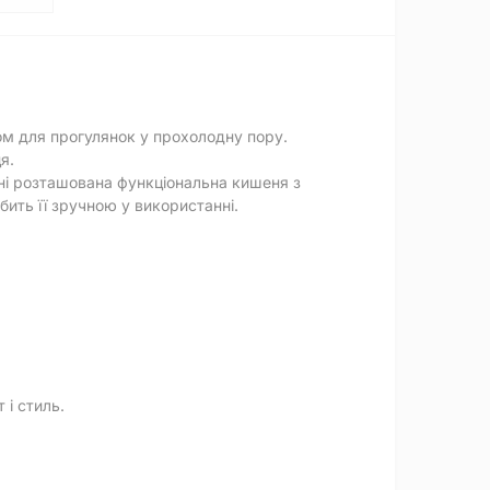
ом для прогулянок у прохолодну пору.
я.
ині розташована функціональна кишеня з
ить її зручною у використанні.
і стиль.