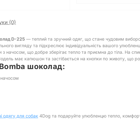
уки (0)
олад D-225
— теплий та зручний одяг, що стане чудовим вибор
ьного вигляду та підкреслює індивідуальність вашого улюбленц
и з начосом, що добре зберігає тепло та приємна до тіла. На сп
одель має капюшон та застібається на кнопки по животу, що роб
 Bomba шоколад:
 начосом
і одягу для собак
4Dog та подаруйте улюбленцю тепло, комфорт 