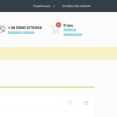
Українська
Особистий кабінет
0 грн.
0
+38 (099) 4715059
Зробити
Замовити дзвінок
замовлення