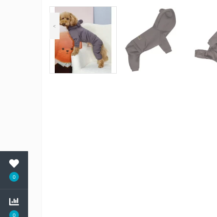
<
0
0