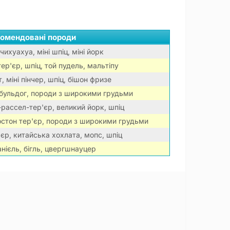
омендовані породи
чихуахуа, міні шпіц, міні йорк
р'єр, шпіц, той пудель, мальтіпу
, міні пінчер, шпіц, бішон фризе
бульдог, породи з широкими грудьми
-рассел-тер'єр, великий йорк, шпіц
остон тер'єр, породи з широкими грудьми
єр, китайська хохлата, мопс, шпіц
нієль, бігль, цвергшнауцер