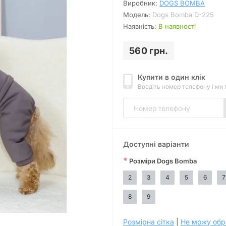
Виробник:
DOGS BOMBA
Модель:
Dogs Bomba D-225
Наявність:
В наявності
560 грн.
Купити в один клік
Введіть номер телефону і ми
Доступні варіанти
*
Розміри Dogs Bomba
2
3
4
5
6
7
8
9
Розмірна сітка
|
Не можу обр