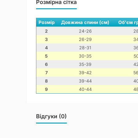
Розмірна сітка
Розмір
Довжина спини (см)
Об'єм г
2
24-26
2
3
26-29
3
4
28-31
3
5
30-35
5
6
35-39
4
7
39-42
5
8
39-44
4
9
40-44
4
Відгуки (0)