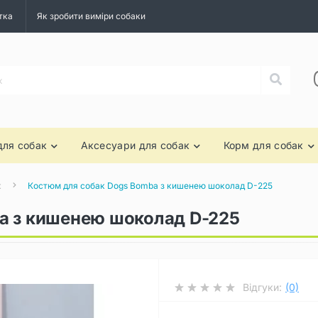
тка
Як зробити виміри собаки
для собак
Аксесуари для собак
Корм для собак
к
Костюм для собак Dogs Bomba з кишенею шоколад D-225
a з кишенею шоколад D-225
Відгуки:
(0)