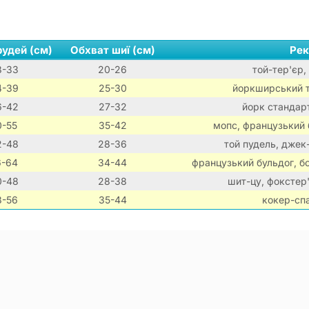
рудей (см)
Обхват шиї (см)
Рек
8-33
20-26
той-тер'єр, 
4-39
25-30
йоркширський те
6-42
27-32
йорк стандарт
0-55
35-42
мопс, французький 
2-48
28-36
той пудель, джек
6-64
34-44
французький бульдог, б
0-48
28-38
шит-цу, фокстер'
8-56
35-44
кокер-спа