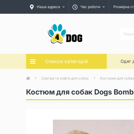
Наша адреса
Час роботи
Розмірна сі
Список категорій
Одяг 
Светри та кофти для собак
Костюми для соба
Костюм для собак Dogs Bomb