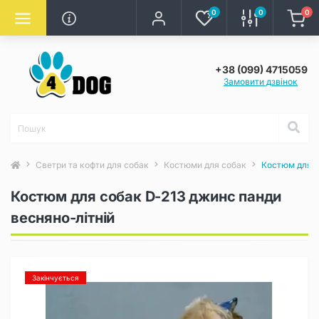
0
0
0
+38 (099) 4715059
Замовити дзвінок
Светри та кофти для собак
Костюми для собак
Костюм для с
Костюм для собак D-213 джинс панди
весняно-літній
Закінчується