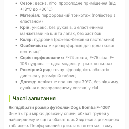
Сезон:
весна, літо, прохолодне приміщення (від
+18°C до +30°C)
Матеріал:
перфорований трикотаж (поліестер з
еластаном)
Крій:
унісекс, без рукавів, з еластичними
манжетами на шиї та лапах, без застібок
Колір:
пудровий (рожево-бежевий пастельний)
Особливість:
мікроперфорація для додаткової
вентиляції
Серія перфорованих:
F-74 жовта, F-75 сіра, F-
106 пудрова — одна модель у трьох кольорах
Розмірний ряд:
точну відповідність обхватів
дивіться у розмірній таблиці
Догляд:
делікатне прання при 30°C, без віджиму,
сушіння в розправленому вигляді у тіні
Часті запитання
Як підібрати розмір футболки Dogs Bomba F-106?
Зніміть три мірки: довжину спини, обхват грудей у
найширшому місці та обхват шиї. Звіртеся з розмірною
таблицею. Перфорований трикотаж тягнеться, тому