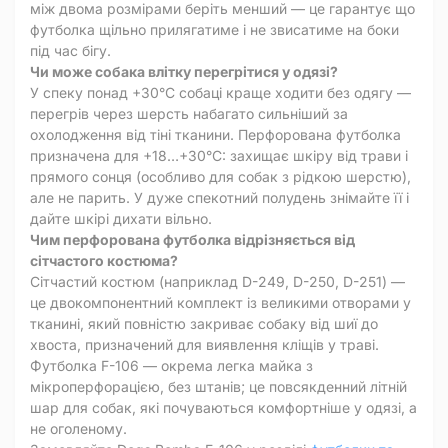
між двома розмірами беріть менший — це гарантує що
футболка щільно прилягатиме і не звисатиме на боки
під час бігу.
Чи може собака влітку перегрітися у одязі?
У спеку понад +30°C собаці краще ходити без одягу —
перегрів через шерсть набагато сильніший за
охолодження від тіні тканини. Перфорована футболка
призначена для +18…+30°C: захищає шкіру від трави і
прямого сонця (особливо для собак з рідкою шерстю),
але не парить. У дуже спекотний полудень знімайте її і
дайте шкірі дихати вільно.
Чим перфорована футболка відрізняється від
сітчастого костюма?
Сітчастий костюм (наприклад D-249, D-250, D-251) —
це двокомпонентний комплект із великими отворами у
тканині, який повністю закриває собаку від шиї до
хвоста, призначений для виявлення кліщів у траві.
Футболка F-106 — окрема легка майка з
мікроперфорацією, без штанів; це повсякденний літній
шар для собак, які почуваються комфортніше у одязі, а
не оголеному.