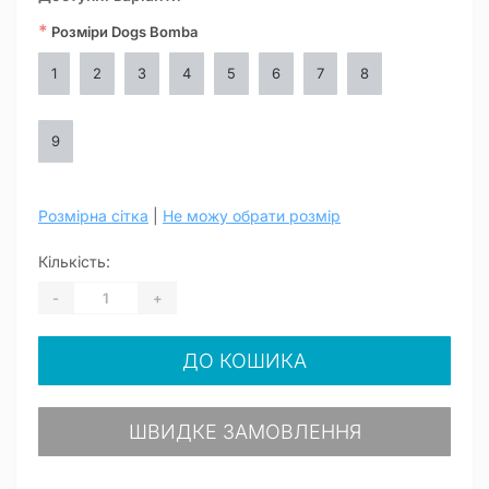
*
Розміри Dogs Bomba
1
2
3
4
5
6
7
8
9
Розмірна сітка
|
Не можу обрати розмір
Кількість:
-
+
ДО КОШИКА
ШВИДКЕ ЗАМОВЛЕННЯ