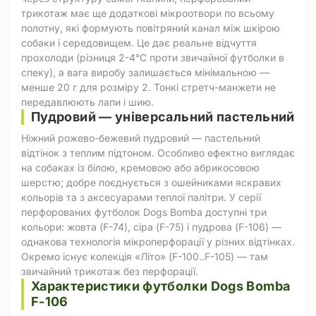
трикотаж має ще додаткові мікроотвори по всьому
полотну, які формують повітряний канал між шкірою
собаки і середовищем. Це дає реальне відчуття
прохолоди (різниця 2-4°C проти звичайної футболки в
спеку), а вага виробу залишається мінімальною —
менше 20 г для розміру 2. Тонкі стретч-манжети не
передавлюють лапи і шию.
Пудровий — універсальний пастельний
Ніжний рожево-бежевий пудровий — пастельний
відтінок з теплим підтоном. Особливо ефектно виглядає
на собаках із білою, кремовою або абрикосовою
шерстю; добре поєднується з ошейниками яскравих
кольорів та з аксесуарами теплої палітри. У серії
перфорованих футболок Dogs Bomba доступні три
кольори: жовта (F-74), сіра (F-75) і пудрова (F-106) —
однакова технологія мікроперфорації у різних відтінках.
Окремо існує колекція «Літо» (F-100..F-105) — там
звичайний трикотаж без перфорації.
Характеристики футболки Dogs Bomba
F-106