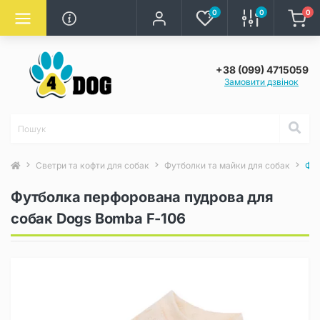
0
0
0
+38 (099) 4715059
Замовити дзвінок
Светри та кофти для собак
Футболки та майки для собак
Фут
Футболка перфорована пудрова для
собак Dogs Bomba F-106