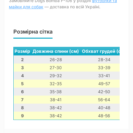
Замовляйте Dogs Bomba F-106 у розділі
футболки та
майки для собак
— доставка по всій Україні.
Розмірна сітка
Розмір
Довжина спини (см)
Обхват грудей (см)
О
2
26-28
28-34
3
27-30
33-39
4
29-32
33-41
5
32-35
49-57
6
35-38
42-50
7
38-41
56-64
8
38-42
40-48
9
38-42
48-56