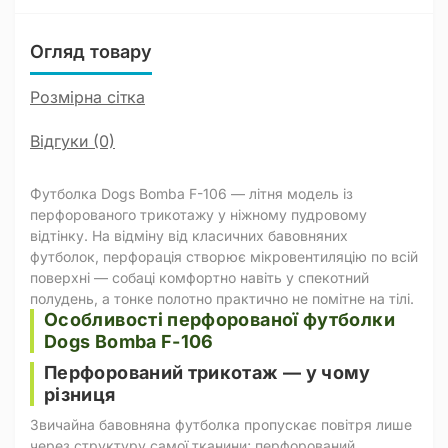
Огляд товару
Розмірна сітка
Відгуки (0)
Футболка Dogs Bomba F-106 — літня модель із
перфорованого трикотажу у ніжному пудровому
відтінку. На відміну від класичних бавовняних
футболок, перфорація створює мікровентиляцію по всій
поверхні — собаці комфортно навіть у спекотний
полудень, а тонке полотно практично не помітне на тілі.
Особливості перфорованої футболки
Dogs Bomba F-106
Перфорований трикотаж — у чому
різниця
Звичайна бавовняна футболка пропускає повітря лише
через структуру самої тканини; перфорований