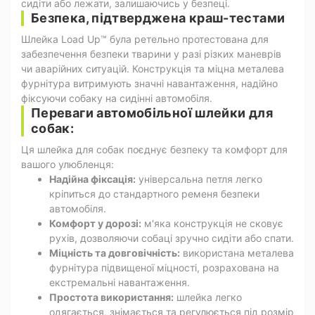
сидіти або лежати, залишаючись у безпеці.
Безпека, підтверджена краш-тестами
Шлейка Load Up™ була ретельно протестована для
забезпечення безпеки тварини у разі різких маневрів
чи аварійних ситуацій. Конструкція та міцна металева
фурнітура витримують значні навантаження, надійно
фіксуючи собаку на сидінні автомобіля.
Переваги автомобільної шлейки для
собак:
Ця шлейка для собак поєднує безпеку та комфорт для
вашого улюбленця:
Надійна фіксація:
універсальна петля легко
кріпиться до стандартного ременя безпеки
автомобіля.
Комфорт у дорозі:
м'яка конструкція не сковує
рухів, дозволяючи собаці зручно сидіти або спати.
Міцність та довговічність:
використана металева
фурнітура підвищеної міцності, розрахована на
екстремальні навантаження.
Простота використання:
шлейка легко
одягається, знімається та регулюється під розмір