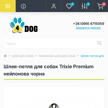
0
0
0
+38 (099) 4715059
Замовити дзвінок
Шлеї для собак
Нейлонові шлеї для собак
Шлея-петля для со
Шлея-петля для собак Trixie Premium
нейлонова чорна