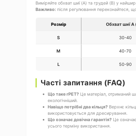
Виміряйте обхват шиї (A) та грудей (B) у найши
Важливо:
після регулювання переконайтеся, що
Розмір
Обхват шиї А 
S
30-40
M
40-70
L
50-90
Часті запитання (FAQ)
Що таке rPET?
Це матеріал, отриманий шл
екологічніший.
Навіщо потрібні два кільця?
Верхнє кільц
використовується для дресирування.
Що означає довічна гарантія?
Це означає,
усього терміну використання.