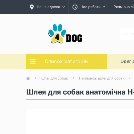
Наша адреса
Час роботи
Розмірна сі
Список категорій
Одяг 
Шлеї для собак
Нейлонові шлеї для собак
Шлея для собак анатомічна Н