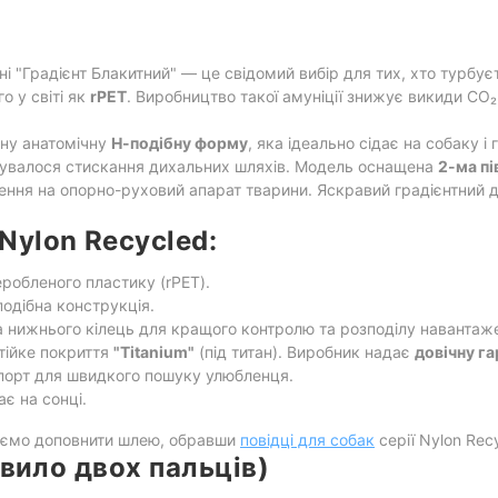
ні "Градієнт Блакитний" — це свідомий вибір для тих, хто турбує
о у світі як
rPET
. Виробництво такої амуніції знижує викиди CO
ну анатомічну
Н-подібну форму
, яка ідеально сідає на собаку 
дбувалося стискання дихальних шляхів. Модель оснащена
2-ма пі
ження на опорно-руховий апарат тварини. Яскравий градієнтний 
ylon Recycled:
робленого пластику (rPET).
одібна конструкція.
а нижнього кілець для кращого контролю та розподілу навантаж
тійке покриття
"Titanium"
(під титан). Виробник надає
довічну г
порт для швидкого пошуку улюбленця.
є на сонці.
дуємо доповнити шлею, обравши
повідці для собак
серії Nylon Rec
авило двох пальців)