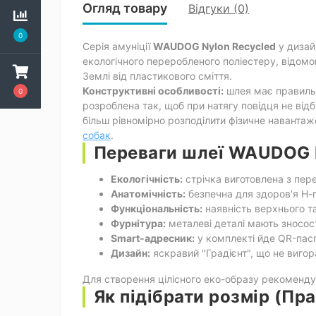
Огляд товару
Відгуки (0)
0
Серія амуніції
WAUDOG Nylon Recycled
у дизай
екологічного переробленого поліестеру, відомог
Землі від пластикового сміття.
Конструктивні особливості:
шлея має правиль
0
розроблена так, щоб при натягу повідця не ві
більш рівномірно розподілити фізичне наванта
собак
.
Переваги шлеї WAUDOG N
Екологічність:
стрічка виготовлена з пере
Анатомічність:
безпечна для здоров'я Н-п
Функціональність:
наявність верхнього т
Фурнітура:
металеві деталі мають зносос
Smart-адресник:
у комплекті йде QR-пас
Дизайн:
яскравий "Градієнт", що не вигора
Для створення цілісного еко-образу рекомен
Як підібрати розмір (Пр