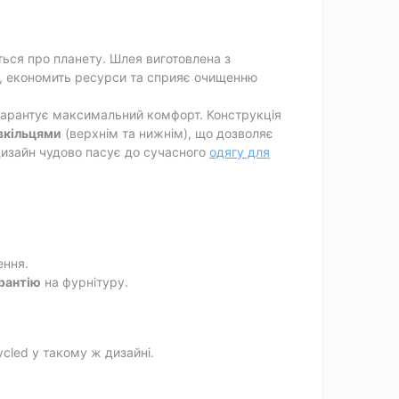
ться про планету. Шлея виготовлена з
₂, економить ресурси та сприяє очищенню
і гарантує максимальний комфорт. Конструкція
вкільцями
(верхнім та нижнім), що дозволяє
дизайн чудово пасує до сучасного
одягу для
ення.
арантію
на фурнітуру.
ycled у такому ж дизайні.