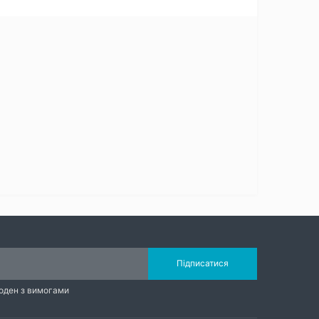
Підписатися
годен з вимогами