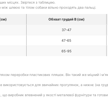
рших місцях. Звіртеся з таблицею.
 між шлеєю та тілом собаки вільно проходять два пальці.
(см)
Обхват грудей В (см)
37-47
47-65
65-95
яхом переробки пластикових пляшок. Він такий же міцний і м'як
е використовується для звичайних прогулянок, а нижнє (на груд
 що виробник впевнений у якості металевої фурнітури та готовий