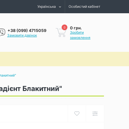
Українська
Особистий кабінет
0 грн.
0
+38 (099) 4715059
Зробити
Замовити дзвінок
замовлення
лакитний"
адієнт Блакитний"