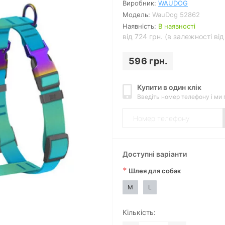
Виробник:
WAUDOG
Модель:
WauDog 52862
Наявність:
В наявності
від 724 грн. (в залежності ві
596 грн.
Купити в один клік
Введіть номер телефону і ми
Доступні варіанти
*
Шлея для собак
M
L
Кількість: