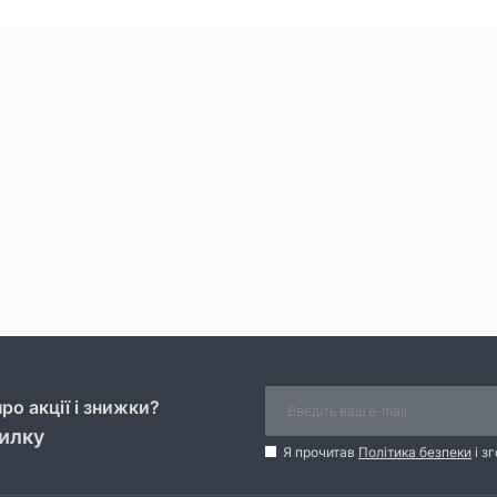
ро акції і знижки?
силку
Я прочитав
Політика безпеки
і з