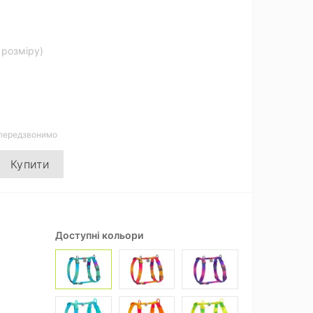
д розміру)
 передзвонимо
Купити
Доступні кольори