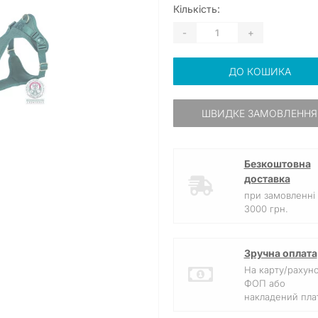
Кількість:
-
+
ДО КОШИКА
ШВИДКЕ ЗАМОВЛЕННЯ
Безкоштовна
доставка
при замовленні 
3000 грн.
Зручна оплата
На карту/рахун
ФОП або
накладений плат