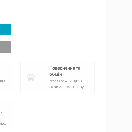
Повернення та
обмін
від
протягом 14 діб з
отримання товару
ок
іж.