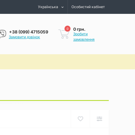
Українська
Особистий кабінет
0 грн.
0
+38 (099) 4715059
Зробити
Замовити дзвінок
замовлення