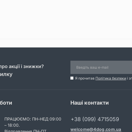
ро акції і знижки?
силку
Я прочитав
Політика безпеки
і з
оботи
Наші контакти
+38 (099) 4715059
ПРАЦЮЄМО: ПН-НЕД 09:00
– 18:00.
welcome@4dog.com.ua
Відправлення ПН-ПТ