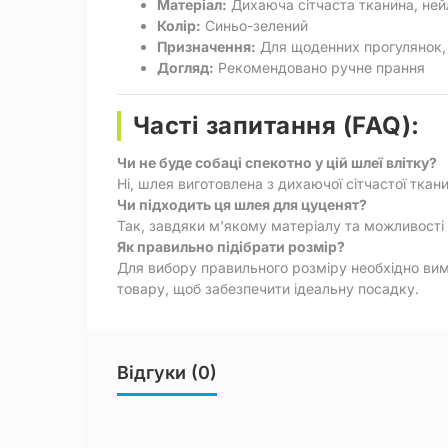
Матеріал:
Дихаюча сітчаста тканина, ней
Колір:
Синьо-зелений
Призначення:
Для щоденних прогулянок, 
Догляд:
Рекомендовано ручне прання
Часті запитання (FAQ):
Чи не буде собаці спекотно у цій шлеї влітку?
Ні, шлея виготовлена з дихаючої сітчастої ткани
Чи підходить ця шлея для цуценят?
Так, завдяки м'якому матеріалу та можливості 
Як правильно підібрати розмір?
Для вибору правильного розміру необхідно вимі
товару, щоб забезпечити ідеальну посадку.
Відгуки (0)