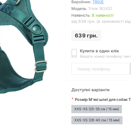
Виробник:
TRIXIE
Модель:
Trixie 162432
Наявність:
В наявності
від 639 грн. (в залежності ві
639 грн.
Купити в один клік
Введіть номер телефону і ми
Доступні варіанти
*
Розмір М'які шлеї для собак Tr
XXS-XS (25-35 см / 15 мм)
XXS-XS (28-40 см / 15 мм)