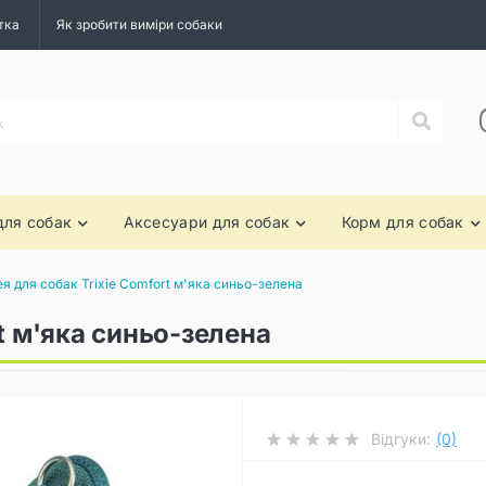
тка
Як зробити виміри собаки
для собак
Аксесуари для собак
Корм для собак
я для собак Trixie Comfort м'яка синьо-зелена
t м'яка синьо-зелена
Відгуки:
(0)