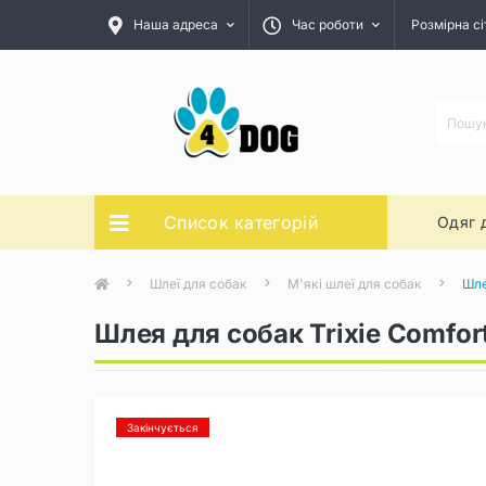
Наша адреса
Час роботи
Розмірна сі
Список категорій
Одяг 
Шлеї для собак
М'які шлеї для собак
Шле
Шлея для собак Trixie Comfor
Закінчується