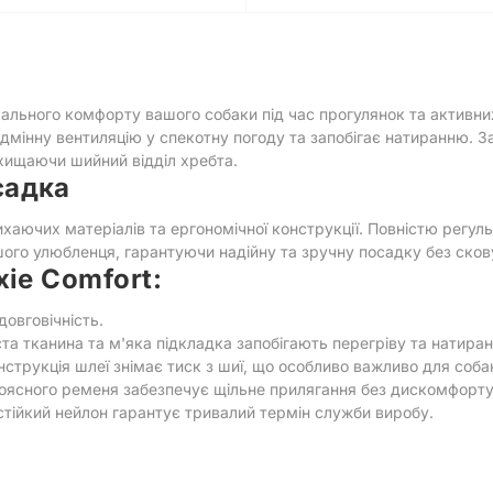
ального комфорту вашого собаки під час прогулянок та активних 
дмінну вентиляцію у спекотну погоду та запобігає натиранню. За
ахищаючи шийний відділ хребта.
садка
ихаючих матеріалів та ергономічної конструкції. Повністю регул
шого улюбленця, гарантуючи надійну та зручну посадку без сков
xie Comfort:
довговічність.
а тканина та м'яка підкладка запобігають перегріву та натира
струкція шлеї знімає тиск з шиї, що особливо важливо для собак,
ясного ременя забезпечує щільне прилягання без дискомфорту
стійкий нейлон гарантує тривалий термін служби виробу.