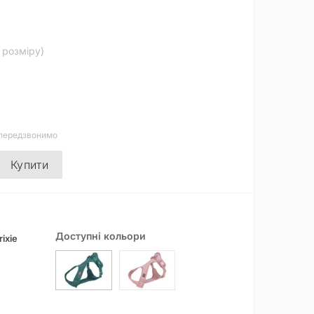
д розміру)
 передзвонимо
Купити
Доступні кольори
ixie