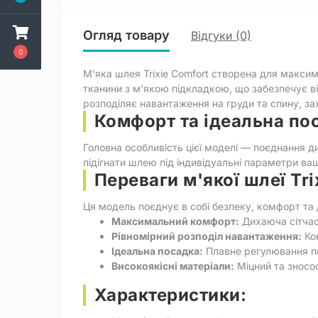
Огляд товару
Відгуки (0)
0
М'яка шлея Trixie Comfort створена для максим
тканини з м'якою підкладкою, що забезпечує ві
розподіляє навантаження на груди та спину, з
Комфорт та ідеальна по
Головна особливість цієї моделі — поєднання д
підігнати шлею під індивідуальні параметри ва
Переваги м'якої шлеї Tri
Ця модель поєднує в собі безпеку, комфорт та 
Максимальний комфорт:
Дихаюча сітчаст
Рівномірний розподіл навантаження:
Кон
Ідеальна посадка:
Плавне регулювання по
Високоякісні матеріали:
Міцний та зносо
Характеристики: