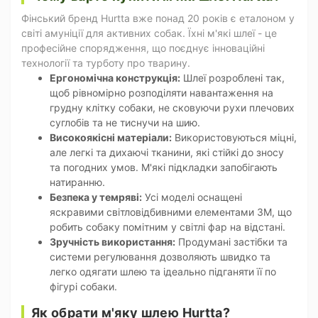
Фінський бренд Hurtta вже понад 20 років є еталоном у
світі амуніції для активних собак. Їхні м'які шлеї - це
професійне спорядження, що поєднує інноваційні
технології та турботу про тварину.
Ергономічна конструкція:
Шлеї розроблені так,
щоб рівномірно розподіляти навантаження на
грудну клітку собаки, не сковуючи рухи плечових
суглобів та не тиснучи на шию.
Високоякісні матеріали:
Використовуються міцні,
але легкі та дихаючі тканини, які стійкі до зносу
та погодних умов. М'які підкладки запобігають
натиранню.
Безпека у темряві:
Усі моделі оснащені
яскравими світловідбивними елементами 3M, що
робить собаку помітним у світлі фар на відстані.
Зручність використання:
Продумані застібки та
системи регулювання дозволяють швидко та
легко одягати шлею та ідеально підганяти її по
фігурі собаки.
Як обрати м'яку шлею Hurtta?