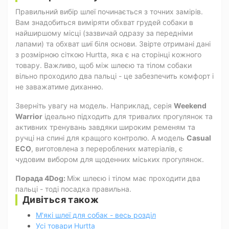
Правильний вибір шлеї починається з точних замірів.
Вам знадобиться виміряти обхват грудей собаки в
найширшому місці (зазвичай одразу за передніми
лапами) та обхват шиї біля основи. Звірте отримані дані
з розмірною сіткою Hurtta, яка є на сторінці кожного
товару. Важливо, щоб між шлеєю та тілом собаки
вільно проходило два пальці - це забезпечить комфорт і
не заважатиме диханню.
Зверніть увагу на модель. Наприклад, серія
Weekend
Warrior
ідеально підходить для тривалих прогулянок та
активних тренувань завдяки широким ременям та
ручці на спині для кращого контролю. А модель
Casual
ECO
, виготовлена з перероблених матеріалів, є
чудовим вибором для щоденних міських прогулянок.
Порада 4Dog:
Між шлеєю і тілом має проходити два
пальці - тоді посадка правильна.
Дивіться також
М'які шлеї для собак - весь розділ
Усі товари Hurtta