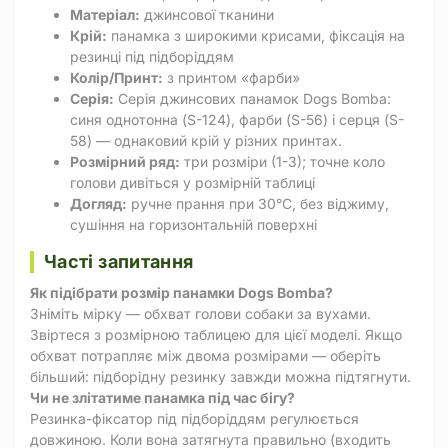
Матеріал:
джинсової тканини
Крій:
панамка з широкими крисами, фіксація на
резинці під підборіддям
Колір/Принт:
з принтом «фарби»
Серія:
Серія джинсових панамок Dogs Bomba:
синя однотонна (S-124), фарби (S-56) і серця (S-
58) — однаковий крій у різних принтах.
Розмірний ряд:
три розміри (1-3); точне коло
голови дивіться у розмірній таблиці
Догляд:
ручне прання при 30°C, без віджиму,
сушіння на горизонтальній поверхні
Часті запитання
Як підібрати розмір панамки Dogs Bomba?
Зніміть мірку — обхват голови собаки за вухами.
Звіртеся з розмірною таблицею для цієї моделі. Якщо
обхват потрапляє між двома розмірами — оберіть
більший: підборідну резинку завжди можна підтягнути.
Чи не злітатиме панамка під час бігу?
Резинка-фіксатор під підборіддям регулюється
довжиною. Коли вона затягнута правильно (входить