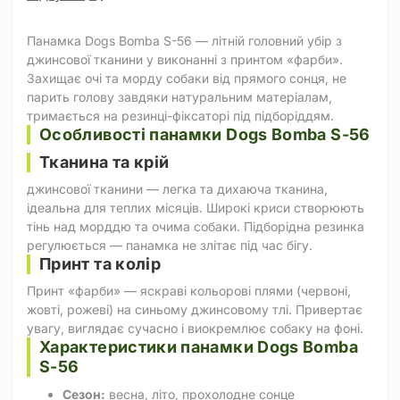
Панамка Dogs Bomba S-56 — літній головний убір з
джинсової тканини у виконанні з принтом «фарби».
Захищає очі та морду собаки від прямого сонця, не
парить голову завдяки натуральним матеріалам,
тримається на резинці-фіксаторі під підборіддям.
Особливості панамки Dogs Bomba S-56
Тканина та крій
джинсової тканини — легка та дихаюча тканина,
ідеальна для теплих місяців. Широкі криси створюють
тінь над морддю та очима собаки. Підборідна резинка
регулюється — панамка не злітає під час бігу.
Принт та колір
Принт «фарби» — яскраві кольорові плями (червоні,
жовті, рожеві) на синьому джинсовому тлі. Привертає
увагу, виглядає сучасно і виокремлює собаку на фоні.
Характеристики панамки Dogs Bomba
S-56
Сезон:
весна, літо, прохолодне сонце